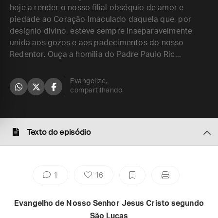
hoje a render o nosso filial obséquio de amor e
piedade ao Coração Imaculado daquela que, por
desígnio divino, esteve sempre inseparavelmente
unida aos gozos e aos padecimentos do nosso
Redentor. Ouça a homilia do Padre Paulo Ric...
Evangelize,
compartilhando.
Texto do episódio
1
16
Evangelho de Nosso Senhor Jesus Cristo segundo
São Lucas