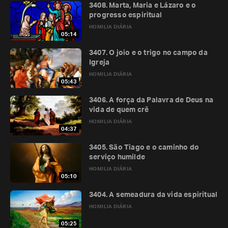
3408. Marta, Maria e Lázaro e o
progresso espiritual
HOMILIA DIÁRIA
05:14
3407. O joio e o trigo no campo da
Igreja
HOMILIA DIÁRIA
05:43
3406. A força da Palavra de Deus na
vida de quem crê
HOMILIA DIÁRIA
04:37
3405. São Tiago e o caminho do
serviço humilde
HOMILIA DIÁRIA
05:10
3404. A semeadura da vida espiritual
HOMILIA DIÁRIA
05:25