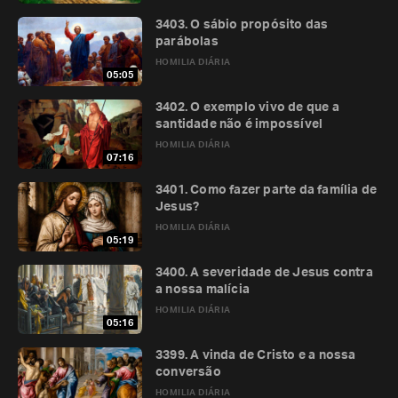
3403. O sábio propósito das
parábolas
HOMILIA DIÁRIA
05:05
3402. O exemplo vivo de que a
santidade não é impossível
HOMILIA DIÁRIA
07:16
3401. Como fazer parte da família de
Jesus?
HOMILIA DIÁRIA
05:19
3400. A severidade de Jesus contra
a nossa malícia
HOMILIA DIÁRIA
05:16
3399. A vinda de Cristo e a nossa
conversão
HOMILIA DIÁRIA