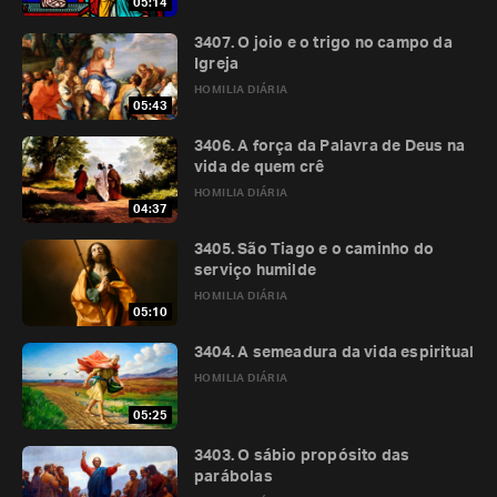
05:14
3407. O joio e o trigo no campo da
Igreja
HOMILIA DIÁRIA
05:43
3406. A força da Palavra de Deus na
vida de quem crê
HOMILIA DIÁRIA
04:37
3405. São Tiago e o caminho do
serviço humilde
HOMILIA DIÁRIA
05:10
3404. A semeadura da vida espiritual
HOMILIA DIÁRIA
05:25
3403. O sábio propósito das
parábolas