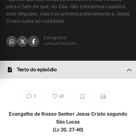
para o fato de que, no Céu, não estaremos casados
com ninguém, mas nos uniremos plenamente a Jesus
Cristo numa só realidade.
Evangelize,
compartilhando.
Texto do episódio
7
47
Evangelho de Nosso Senhor Jesus Cristo segundo
São Lucas
(
Lc
20, 27-40)