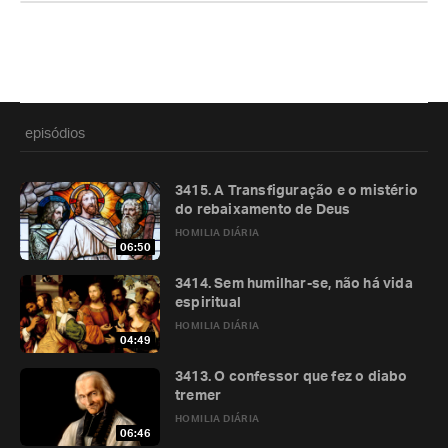
episódios
3415. A Transfiguração e o mistério
do rebaixamento de Deus
HOMILIA DIÁRIA
06:50
3414. Sem humilhar-se, não há vida
espiritual
HOMILIA DIÁRIA
04:49
3413. O confessor que fez o diabo
tremer
HOMILIA DIÁRIA
06:46