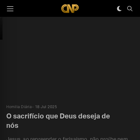
Homilia Diária
18 Jul 2025
O sacrifício que Deus deseja de
nós
Jesus, ao repreender o farisaísmo, não proíbe nem