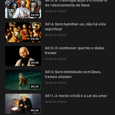
3415. A Transfiguração e o mistério
do rebaixamento de Deus
HOMILIA DIÁRIA
06:50
3414. Sem humilhar-se, não há vida
espiritual
HOMILIA DIÁRIA
04:49
3413. O confessor que fez o diabo
tremer
HOMILIA DIÁRIA
06:46
3412. Sem intimidade com Deus,
iremos afundar
HOMILIA DIÁRIA
06:39
3411. A moral cristã e a Lei do amor
HOMILIA DIÁRIA
06:36