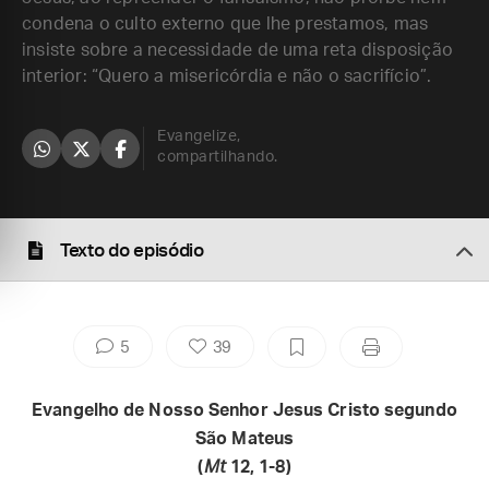
condena o culto externo que lhe prestamos, mas
insiste sobre a necessidade de uma reta disposição
interior: “Quero a misericórdia e não o sacrifício”.
Evangelize,
compartilhando.
Texto do episódio
5
39
Evangelho de Nosso Senhor Jesus Cristo segundo
São Mateus
(
Mt
12, 1-8)