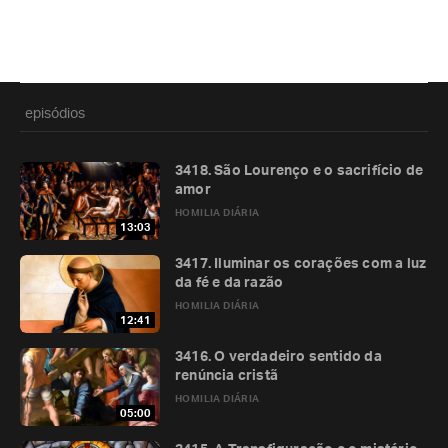
episódios
3418. São Lourenço e o sacrifício de
amor
HOMILIA DIÁRIA
13:03
3417. Iluminar os corações com a luz
da fé e da razão
HOMILIA DIÁRIA
12:41
3416. O verdadeiro sentido da
renúncia cristã
HOMILIA DIÁRIA
05:00