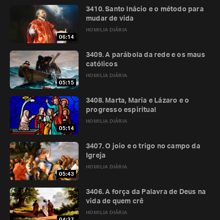
3410. Santo Inácio e o método para
mudar de vida
HOMILIA DIÁRIA
06:14
3409. A parábola da rede e os maus
católicos
HOMILIA DIÁRIA
05:15
3408. Marta, Maria e Lázaro e o
progresso espiritual
HOMILIA DIÁRIA
05:14
3407. O joio e o trigo no campo da
Igreja
HOMILIA DIÁRIA
05:43
3406. A força da Palavra de Deus na
vida de quem crê
HOMILIA DIÁRIA
04:37