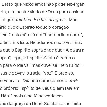
 É isso que Nicodemos não pôde enxergar.
ta, um mestre vindo de Deus para ensinar
antigos,
também Ele faz milagres
… Mas,
ário que o Espírito toque o coração
r em Cristo não só um “homem iluminado”,
 altíssimo. Isso, Nicodemos não o viu, mas
a que o Espírito sopra onde quer. A palavra
sopro”; logo, o Espírito Santo é como o
 para onde vai, mas ouve-se-lhe o ruído. E
sus é φωνὴν, ou seja, “voz”. É preciso,
e que vem a fé. Quando começamos a
ouvir
o próprio Espírito de Deus quem fala em
a. Não é mais uma fé baseada em
que da graça de Deus. Só ela nos permite