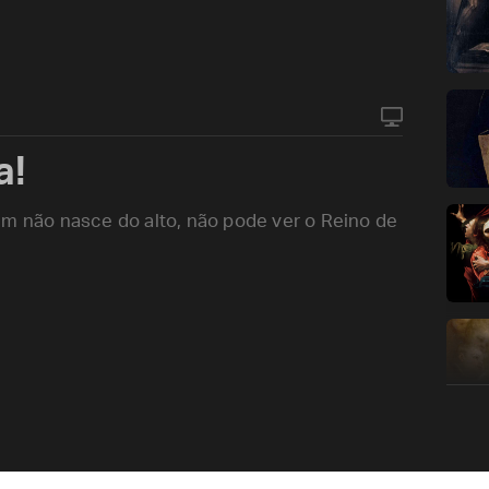
a!
ém não nasce do alto, não pode ver o Reino de