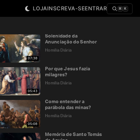
LOJA
INSCREVA-SE
ENTRAR
⌘
K
Solenidade da
Anunciação do Senhor
Homilia Diária
07:38
Por que Jesus fazia
milagres?
Homilia Diária
05:43
Como entender a
parábola das minas?
Homilia Diária
05:08
Memória de Santo Tomás