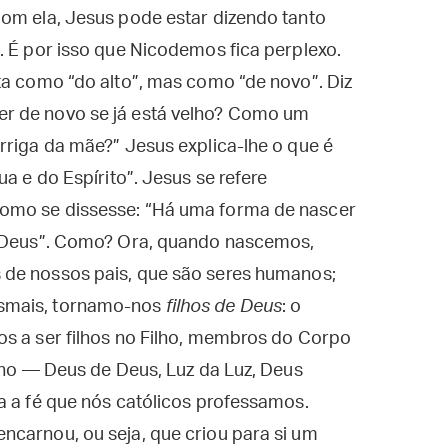
Com ela, Jesus pode estar dizendo tanto
. É por isso que Nicodemos fica perplexo.
ta como “do alto”, mas como “de novo”. Diz
r de novo se já está velho? Como um
rriga da mãe?” Jesus explica-lhe o que é
ua e do Espírito”. Jesus se refere
omo se dissesse: “Há uma forma de nascer
e Deus”. Como? Ora, quando nascemos,
s de nossos pais, que são seres humanos;
smais, tornamo-nos
filhos de Deus
: o
os a ser filhos no Filho, membros do Corpo
erno — Deus de Deus, Luz da Luz, Deus
a a fé que nós católicos professamos.
ncarnou, ou seja, que criou para si um