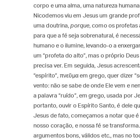
corpo e uma alma, uma natureza humana.
Nicodemos viu em Jesus um grande profe
uma doutrina,
porque
, como os profetas 
para que a fé seja sobrenatural, é necess
humano e o ilumine, levando-o a enxerga
um “profeta do alto”, mas o próprio Deus
precisa ver. Em seguida, Jesus acrescent
“espírito”, πνεῦμα em grego, quer dizer “
vento: não se sabe de onde Ele vem e nem
a palavra “ruído”, em grego, usada por Je
portanto, ouvir o Espírito Santo, é del
Jesus de fato, começamos a notar que é 
nosso coração, e nossa fé se transform
argumentos bons, válidos etc., mas no to