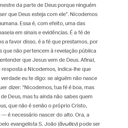
mestre da parte de Deus porque ninguém
ão ser que Deus esteja com ele”. Nicodemos
 humana. Essa é, com efeito, uma das
aseia em sinais e evidências. É a fé de
 a favor disso, é a fé que prestamos, por
 às que não pertencem à revelação pública
entender que Jesus vem de Deus. Afinal,
em resposta a Nicodemos, indica-lhe que
m verdade eu te digo: se alguém não nasce
uer dizer: “Nicodemos, tua fé é boa, mas
o de Deus, mas tu ainda não sabes quem
us, que não é senão o próprio Cristo,
— é necessário nascer do alto. Ora, a
 pelo evangelista S. João (ἄνωθεν) pode ser