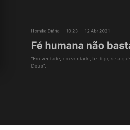
Homilia Diária
10:23
12 Abr 2021
Fé humana não bast
“Em verdade, em verdade, te digo, se algu
Deus”.