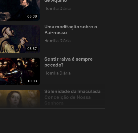
de Aquino
Homilia Diária
05:38
Uma meditação sobre o
Pai-nosso
Homilia Diária
05:57
Sentir raiva é sempre
pecado?
Homilia Diária
10:03
Solenidade da Imaculada
Conceição de Nossa
Senhora
Homilia Diária
11:52
O diabo quer que
acreditemos em suas
mentiras