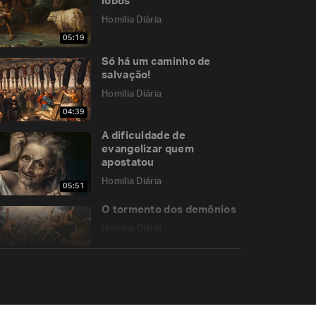
lobos
Homilia Diária
05:19
Só há um caminho de
salvação!
Homilia Diária
04:39
A dificuldade de
evangelizar quem
apostatou
Homilia Diária
05:51
O tormento dos demônios
Homilia Diária
05:35
Lançar-se em Deus sem
olhar para trás