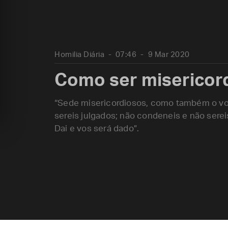
Homilia Diária
07:46
9 Mar 2020
Como ser misericor
“Sede misericordiosos, como também o vos
sereis julgados; não condeneis e não sere
Dai e vos será dado”.