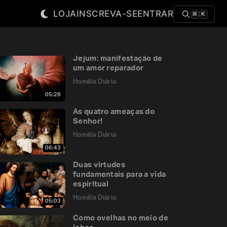
LOJA
INSCREVA-SE
ENTRAR
⌘
K
Jejum: manifestação de
um amor reparador
Homilia Diária
05:28
As quatro ameaças do
Senhor!
Homilia Diária
06:43
Duas virtudes
fundamentais para a vida
espiritual
Homilia Diária
05:03
Como ovelhas no meio de