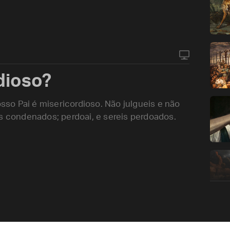
dioso?
so Pai é misericordioso. Não julgueis e não
is condenados; perdoai, e sereis perdoados.