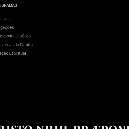
OGRAMAS
ilias
egações
esposta Católica
versas de Família
eção Espiritual