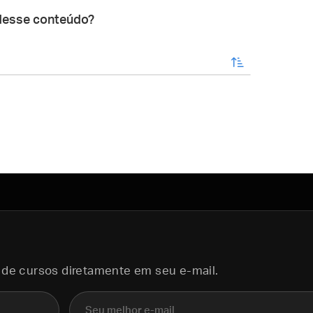
desse conteúdo?
enviar
 de cursos diretamente em seu e-mail.
E-mail