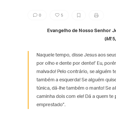
0
5
Evangelho de Nosso Senhor J
(
Mt
5,
Naquele tempo, disse Jesus aos seus d
por olho e dente por dente!’ Eu, por
malvado! Pelo contrário, se alguém te
também a esquerda! Se alguém quise
túnica, dá-lhe também o manto! Se a
caminha dois com ele! Dá a quem te p
emprestado”.