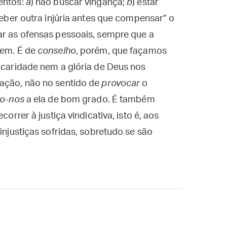
entos:
a
) não buscar vingança;
b
) estar
eceber outra injúria antes que compensar” o
oar as ofensas pessoais, sempre que a
rem. É de
conselho
, porém, que façamos
 caridade nem a glória de Deus nos
cação, não no sentido de
provocar
o
o-nos
a ela de bom grado. É também
correr à justiça vindicativa, isto é, aos
 injustiças sofridas, sobretudo se são