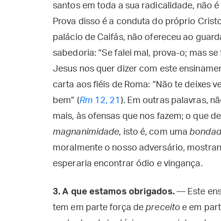
santos em toda a sua radicalidade, não 
Prova disso é a conduta do próprio Cristo
palácio de Caifás, não ofereceu ao guarda
sabedoria: “Se falei mal, prova-o; mas se
Jesus nos quer dizer com este ensiname
carta aos fiéis de Roma: “Não te deixes 
bem” (
Rm
12, 21
). Em outras palavras, n
mais, às ofensas que nos fazem; o que d
magnanimidade
, isto é, com uma
bonda
moralmente o nosso adversário, mostran
esperaria encontrar ódio e vingança.
3.
A que estamos obrigados.
— Este ens
tem em parte força de
preceito
e em part