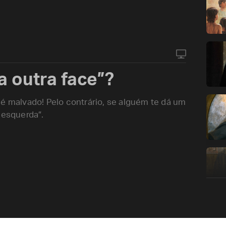
a outra face”?
 é malvado! Pelo contrário, se alguém te dá um
 esquerda”.