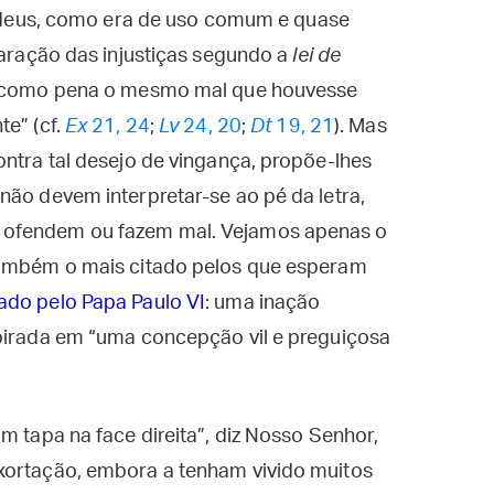
udeus, como era de uso comum e quase
paração das injustiças segundo a
lei de
se como pena o mesmo mal que houvesse
te” (cf.
Ex
21, 24
;
Lv
24, 20
;
Dt
19, 21
). Mas
ontra tal desejo de vingança, propõe-lhes
não devem interpretar-se ao pé da letra,
 ofendem ou fazem mal. Vejamos apenas o
 também o mais citado pelos que esperam
do pelo Papa Paulo VI
: uma inação
spirada em “uma concepção vil e preguiçosa
 tapa na face direita”, diz Nosso Senhor,
xortação, embora a tenham vivido muitos