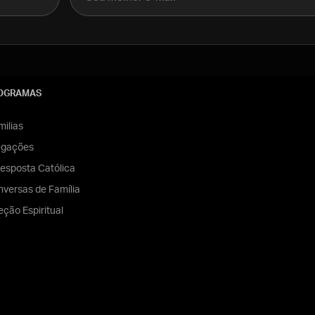
OGRAMAS
ilias
egações
esposta Católica
versas de Família
eção Espiritual