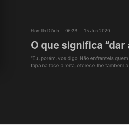
Homilia Diária
06:28
15 Jun 2020
O que significa “dar 
“Eu, porém, vos digo: Não enfrenteis quem
tapa na face direita, oferece-lhe também a