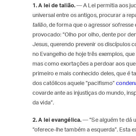
1.
A lei de talião.
— A Lei permitia aos j
universal entre os antigos, procurar a re
talião
, de forma que o agressor sofres
provocado: “Olho por olho, dente por den
Jesus, querendo prevenir os discípulos c
no Evangelho de hoje três exemplos, que 
mas como exortações a perdoar aos que
primeiro e mais conhecido deles, que é
dos católicos aquele “pacifismo”
condena
covarde ante as injustiças do mundo, in
da vida”.
2.
A lei evangélica.
— “Se alguém te dá um
“oferece-lhe também a esquerda”. Esta e