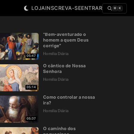
LOJA
INSCREVA-SE
ENTRAR
⌘
K
“Bem-aventurado o
homem a quem Deus
corrige”
Homilia Diária
05:47
O cântico de Nossa
Senhora
Homilia Diária
05:14
Como controlar a nossa
ira?
Homilia Diária
05:37
O caminho dos