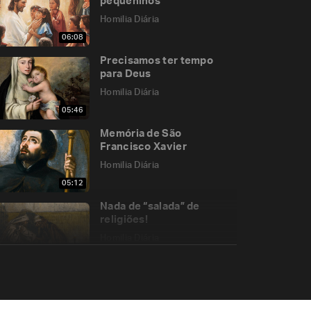
pequeninos
Homilia Diária
06:08
Precisamos ter tempo
para Deus
Homilia Diária
05:46
Memória de São
Francisco Xavier
Homilia Diária
05:12
Nada de “salada” de
religiões!
Homilia Diária
10:41
Memória de São Justino
Homilia Diária