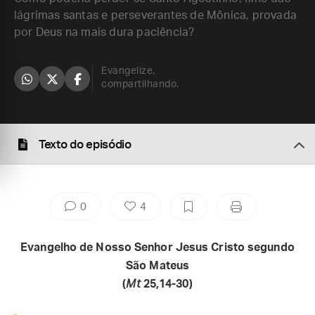
lágrimas santas e perseverantes de Mônica, provada
por Deus na mais dura paciência?
Evangelize,
compartilhando.
Texto do episódio
0
4
Evangelho de Nosso Senhor Jesus Cristo segundo
São Mateus
(
Mt
25,14-30)