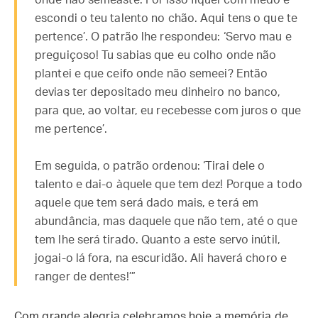
onde não semeaste. Por isso fiquei com medo e
escondi o teu talento no chão. Aqui tens o que te
pertence’. O patrão lhe respondeu: ‘Servo mau e
preguiçoso! Tu sabias que eu colho onde não
plantei e que ceifo onde não semeei? Então
devias ter depositado meu dinheiro no banco,
para que, ao voltar, eu recebesse com juros o que
me pertence’.
Em seguida, o patrão ordenou: ‘Tirai dele o
talento e dai-o àquele que tem dez! Porque a todo
aquele que tem será dado mais, e terá em
abundância, mas daquele que não tem, até o que
tem lhe será tirado. Quanto a este servo inútil,
jogai-o lá fora, na escuridão. Ali haverá choro e
ranger de dentes!’”
Com grande alegria celebramos hoje a memória de