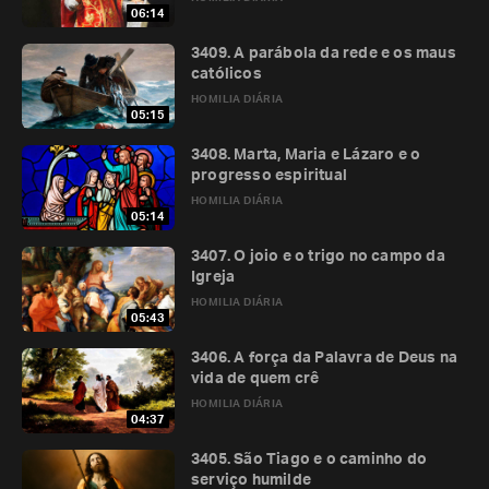
06:14
3409. A parábola da rede e os maus
católicos
HOMILIA DIÁRIA
05:15
3408. Marta, Maria e Lázaro e o
progresso espiritual
HOMILIA DIÁRIA
05:14
3407. O joio e o trigo no campo da
Igreja
HOMILIA DIÁRIA
05:43
3406. A força da Palavra de Deus na
vida de quem crê
HOMILIA DIÁRIA
04:37
3405. São Tiago e o caminho do
serviço humilde