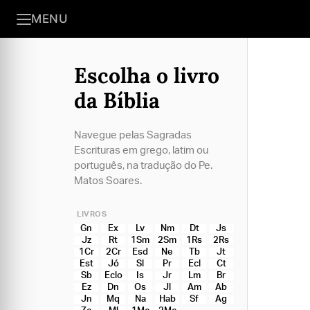
MENU
Escolha o livro
da Bíblia
Navegue pelas Sagradas
Escrituras em grego, latim ou
português, na tradução do Pe.
Matos Soares.
LIVROS
Gn
Ex
Lv
Nm
Dt
Js
Jz
Rt
1Sm
2Sm
1Rs
2Rs
1Cr
2Cr
Esd
Ne
Tb
Jt
Est
Jó
Sl
Pr
Ecl
Ct
Sb
Eclo
Is
Jr
Lm
Br
Ez
Dn
Os
Jl
Am
Ab
Jn
Mq
Na
Hab
Sf
Ag