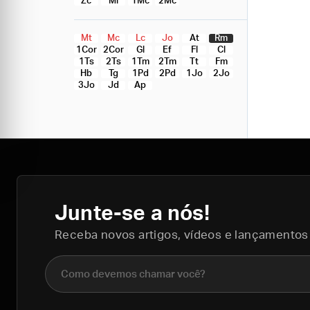
Zc
Ml
1Mc
2Mc
Mt
Mc
Lc
Jo
At
Rm
1Cor
2Cor
Gl
Ef
Fl
Cl
1Ts
2Ts
1Tm
2Tm
Tt
Fm
Hb
Tg
1Pd
2Pd
1Jo
2Jo
3Jo
Jd
Ap
Junte-se a nós!
Receba novos artigos, vídeos e lançamentos
Nome completo