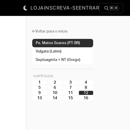
LOJA
INSCREVA-SE
ENTRAR
⌘
K
Voltar para o início
Pe. Matos Soares (PT-BR)
Vulgata (Latim)
Septuaginta + NT (Grego)
CAPÍTULOS
1
2
3
4
5
6
7
8
9
10
11
12
13
14
15
16