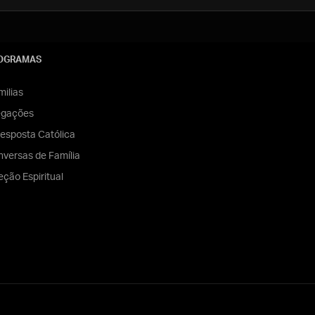
OGRAMAS
ilias
egações
esposta Católica
versas de Família
eção Espiritual