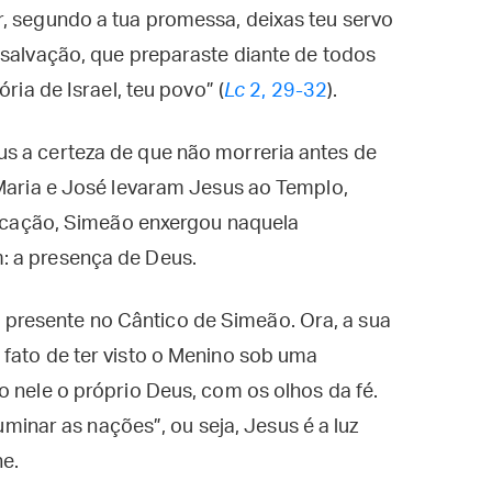
, segundo a tua promessa, deixas teu servo
 salvação, que preparaste diante de todos
ria de Israel, teu povo” (
Lc
2, 29-32
).
s a certeza de que não morreria antes de
 Maria e José levaram Jesus ao Templo,
ificação, Simeão enxergou naquela
: a presença de Deus.
resente no Cântico de Simeão. Ora, a sua
fato de ter visto o Menino sob uma
o nele o próprio Deus, com os olhos da fé.
luminar as nações”, ou seja, Jesus é a luz
ne.