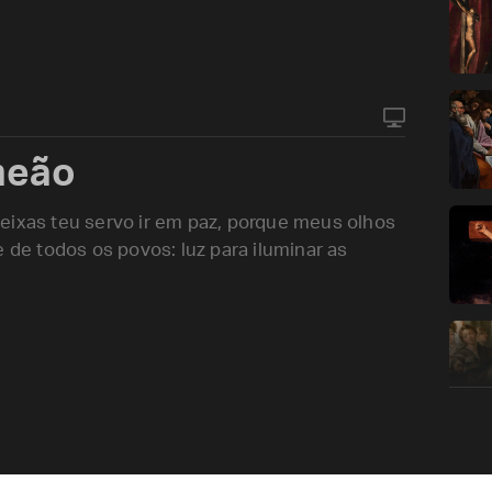
meão
eixas teu servo ir em paz, porque meus olhos
 de todos os povos: luz para iluminar as