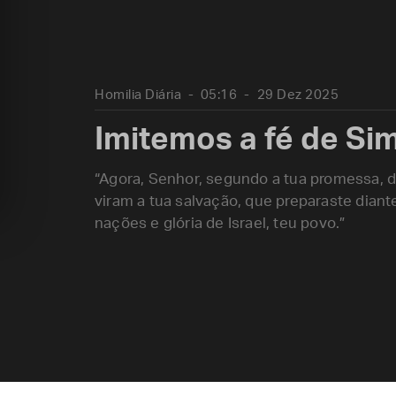
Homilia Diária
05:16
29 Dez 2025
Imitemos a fé de Si
“Agora, Senhor, segundo a tua promessa, d
viram a tua salvação, que preparaste diante
nações e glória de Israel, teu povo.”