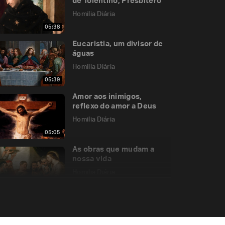
de Tolentino, Presbítero
Homilia Diária
05:38
Eucaristia, um divisor de
águas
Homilia Diária
05:39
Amor aos inimigos,
reflexo do amor a Deus
Homilia Diária
05:05
As obras que mudam a
nossa vida
Homilia Diária
04:55
Há males que vêm para
bem?