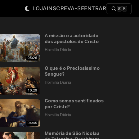
LOJA
INSCREVA-SE
ENTRAR
⌘
K
A missão e a autoridade
dos apóstolos de Cristo
Homilia Diária
05:26
O que é o Preciosíssimo
Sangue?
Homilia Diária
10:29
Como somos santificados
por Cristo?
Homilia Diária
04:45
Memória de São Nicolau