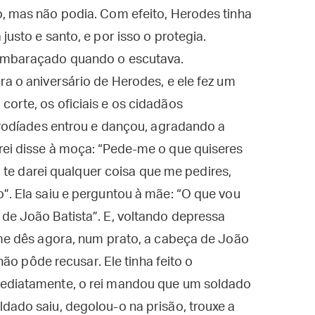
, mas não podia. Com efeito, Herodes tinha
justo e santo, e por isso o protegia.
 embaraçado quando o escutava.
ra o aniversário de Herodes, e ele fez um
orte, os oficiais e os cidadãos
Herodíades entrou e dançou, agradando a
rei disse à moça: “Pede-me o que quiseres
Eu te darei qualquer coisa que me pedires,
”. Ela saiu e perguntou à mãe: “O que vou
de João Batista”. E, voltando depressa
 me dês agora, num prato, a cabeça de João
 não pôde recusar. Ele tinha feito o
mediatamente, o rei mandou que um soldado
dado saiu, degolou-o na prisão, trouxe a