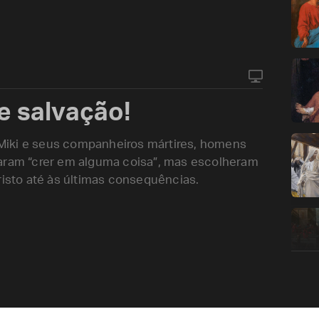
e salvação!
Miki e seus companheiros mártires, homens
taram “crer em alguma coisa”, mas escolheram
risto até às últimas consequências.