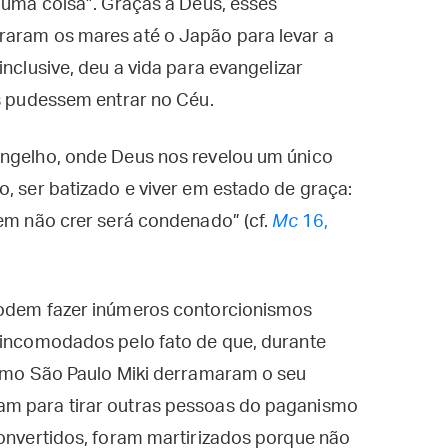
lguma coisa”. Graças a Deus, esses
raram os mares até o Japão para levar a
inclusive, deu a vida para evangelizar
es pudessem entrar no Céu.
angelho, onde Deus nos revelou um único
o, ser batizado e viver em estado de graça:
uem não crer será condenado” (cf.
Mc
16,
podem fazer inúmeros contorcionismos
o incomodados pelo fato de que, durante
como São Paulo Miki derramaram o seu
am para tirar outras pessoas do paganismo
convertidos, foram martirizados porque não