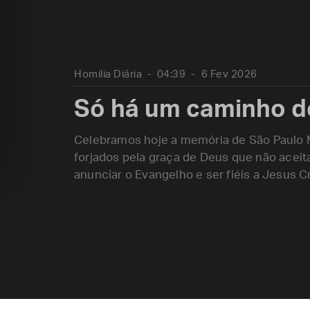
Homilia Diária
04:39
6 Fev 2026
Só há um caminho d
Celebramos hoje a memória de São Paulo 
forjados pela graça de Deus que não acei
anunciar o Evangelho e ser fiéis a Jesus C