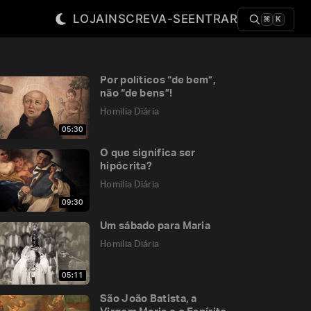
LOJA
INSCREVA-SE
ENTRAR
⌘
K
Por políticos “de bem”,
não “de bens”!
Homilia Diária
05:30
O que significa ser
hipócrita?
Homilia Diária
09:30
Um sábado para Maria
Homilia Diária
05:11
São João Batista, a