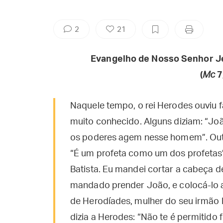
2
21
Evangelho de Nosso Senhor J
(
Mc
7
Naquele tempo, o rei Herodes ouviu f
muito conhecido. Alguns diziam: “Joã
os poderes agem nesse homem”. Outros
“É um profeta como um dos profetas”.
Batista. Eu mandei cortar a cabeça de
mandado prender João, e colocá-lo a
de Herodíades, mulher do seu irmão 
dizia a Herodes: “Não te é permitido 