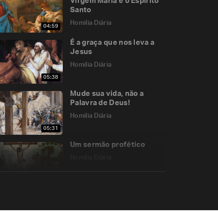
Virgem Maria e o Espírito
Santo
Homilia Diária
04:59
É a graça que nos leva a
Jesus
Homilia Diária
05:38
Mude sua vida, não a
Palavra de Deus!
Homilia Diária
05:31
Um sermão profético
Homilia Diária
05:26
O coração de quem não
crê