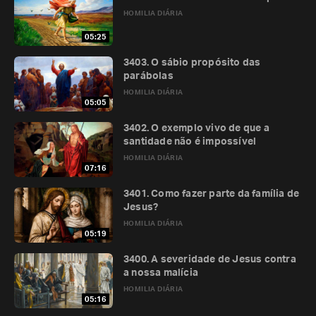
HOMILIA DIÁRIA
05:25
3403. O sábio propósito das
parábolas
HOMILIA DIÁRIA
05:05
3402. O exemplo vivo de que a
santidade não é impossível
HOMILIA DIÁRIA
07:16
3401. Como fazer parte da família de
Jesus?
HOMILIA DIÁRIA
05:19
3400. A severidade de Jesus contra
a nossa malícia
HOMILIA DIÁRIA
05:16