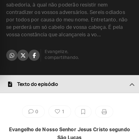
sabedoria, à qual não poderão resistir nem
contradizer os vossos adversários. Sereis odiados
por todos por causa do meu nome. Entretanto, não
se perderá um só cabelo de vossa cabeça. É pela
vossa constância que alcançareis a vo...
Evangelize,
compartilhando.
Texto do episódio
0
1
Evangelho de Nosso Senhor Jesus Cristo segundo
São Lucas