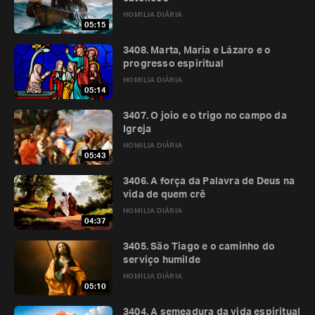
HOMILIA DIÁRIA
05:15
3408. Marta, Maria e Lázaro e o
progresso espiritual
HOMILIA DIÁRIA
05:14
3407. O joio e o trigo no campo da
Igreja
HOMILIA DIÁRIA
05:43
3406. A força da Palavra de Deus na
vida de quem crê
HOMILIA DIÁRIA
04:37
3405. São Tiago e o caminho do
serviço humilde
HOMILIA DIÁRIA
05:10
3404. A semeadura da vida espiritual