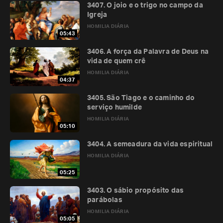
3407. O joio e o trigo no campo da
Igreja
HOMILIA DIÁRIA
05:43
3406. A força da Palavra de Deus na
vida de quem crê
HOMILIA DIÁRIA
04:37
3405. São Tiago e o caminho do
serviço humilde
HOMILIA DIÁRIA
05:10
3404. A semeadura da vida espiritual
HOMILIA DIÁRIA
05:25
3403. O sábio propósito das
parábolas
HOMILIA DIÁRIA
05:05