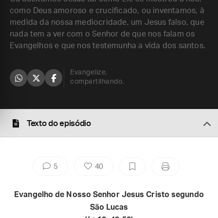
como Deus amoroso e crucificado, ou inventamos, à
medida da nossa mediocridade, um Jesus falso, que
nada tem a ver com o Senhor de que nos falam os
Evangelhos e que nos testemunha a vida dos santos.
Evangelize,
compartilhando.
Texto do episódio
5
40
Evangelho de Nosso Senhor Jesus Cristo segundo
São Lucas