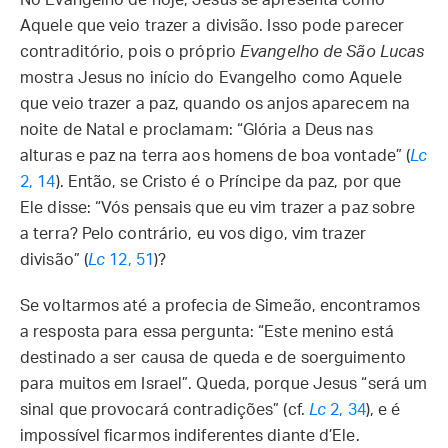
No Evangelho de hoje, Jesus se apresenta como
Aquele que veio trazer a divisão. Isso pode parecer
contraditório, pois o próprio
Evangelho de São Lucas
mostra Jesus no início do Evangelho como Aquele
que veio trazer a paz, quando os anjos aparecem na
noite de Natal e proclamam: “Glória a Deus nas
alturas e paz na terra aos homens de boa vontade” (
Lc
2, 14
). Então, se Cristo é o Príncipe da paz, por que
Ele disse: “Vós pensais que eu vim trazer a paz sobre
a terra? Pelo contrário, eu vos digo, vim trazer
divisão” (
Lc
12, 51
)?
Se voltarmos até a profecia de Simeão, encontramos
a resposta para essa pergunta: “Este menino está
destinado a ser causa de queda e de soerguimento
para muitos em Israel”. Queda, porque Jesus “será um
sinal que provocará contradições” (cf.
Lc
2, 34
), e é
impossível ficarmos indiferentes diante d’Ele.