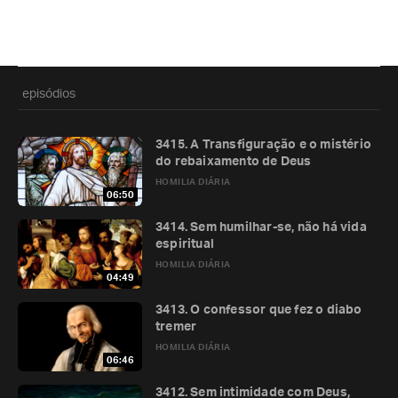
episódios
3415. A Transfiguração e o mistério
do rebaixamento de Deus
HOMILIA DIÁRIA
06:50
3414. Sem humilhar-se, não há vida
espiritual
HOMILIA DIÁRIA
04:49
3413. O confessor que fez o diabo
tremer
HOMILIA DIÁRIA
06:46
3412. Sem intimidade com Deus,