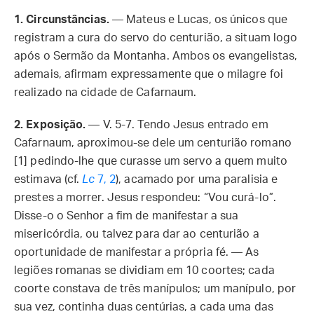
1.
Circunstâncias.
— Mateus e Lucas, os únicos que
registram a cura do servo do centurião, a situam logo
após o Sermão da Montanha. Ambos os evangelistas,
ademais, afirmam expressamente que o milagre foi
realizado na cidade de Cafarnaum.
2.
Exposição.
— V. 5-7. Tendo Jesus entrado em
Cafarnaum, aproximou-se dele um centurião romano
[1] pedindo-lhe que curasse um servo a quem muito
estimava (cf.
Lc
7, 2
), acamado por uma paralisia e
prestes a morrer. Jesus respondeu: “Vou curá-lo”.
Disse-o o Senhor a fim de manifestar a sua
misericórdia, ou talvez para dar ao centurião a
oportunidade de manifestar a própria fé. — As
legiões romanas se dividiam em 10 coortes; cada
coorte constava de três manípulos; um manípulo, por
sua vez, continha duas centúrias, a cada uma das