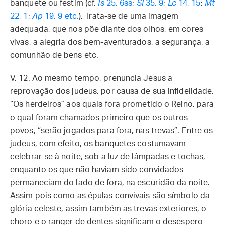
banquete ou festim (cf.
Is
25, 6ss
;
Sl
35, 9
;
Lc
14, 15
;
Mt
22, 1
;
Ap
19, 9 etc.
). Trata-se de uma imagem
adequada, que nos põe diante dos olhos, em cores
vivas, a alegria dos bem-aventurados, a segurança, a
comunhão de bens etc.
V. 12. Ao mesmo tempo, prenuncia Jesus a
reprovação dos judeus, por causa de sua infidelidade.
“Os herdeiros” aos quais fora prometido o Reino, para
o qual foram chamados primeiro que os outros
povos, “serão jogados para fora, nas trevas”. Entre os
judeus, com efeito, os banquetes costumavam
celebrar-se à noite, sob a luz de lâmpadas e tochas,
enquanto os que não haviam sido convidados
permaneciam do lado de fora, na escuridão da noite.
Assim pois como as épulas convivais são símbolo da
glória celeste, assim também as trevas exteriores, o
choro e o ranger de dentes significam o desespero