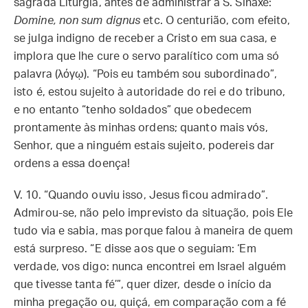
sagrada Liturgia, antes de administrar a S. Sinaxe:
Domine, non sum dignus
etc. O centurião, com efeito,
se julga indigno de receber a Cristo em sua casa, e
implora que lhe cure o servo paralítico com uma só
palavra (λόγῳ). “Pois eu também sou subordinado”,
isto é, estou sujeito à autoridade do rei e do tribuno,
e no entanto “tenho soldados” que obedecem
prontamente às minhas ordens; quanto mais vós,
Senhor, que a ninguém estais sujeito, podereis dar
ordens a essa doença!
V. 10. “Quando ouviu isso, Jesus ficou admirado”.
Admirou-se, não pelo imprevisto da situação, pois Ele
tudo via e sabia, mas porque falou à maneira de quem
está surpreso. “E disse aos que o seguiam: ‘Em
verdade, vos digo: nunca encontrei em Israel alguém
que tivesse tanta fé’”, quer dizer, desde o início da
minha pregação ou, quiçá, em comparação com a fé