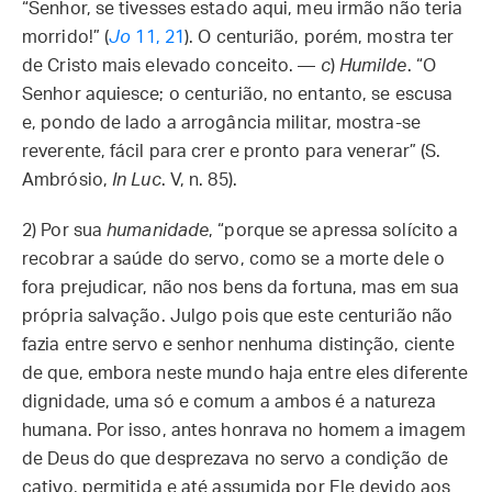
“Senhor, se tivesses estado aqui, meu irmão não teria
morrido!” (
Jo
11, 21
). O centurião, porém, mostra ter
de Cristo mais elevado conceito. —
c
)
Humilde
. “O
Senhor aquiesce; o centurião, no entanto, se escusa
e, pondo de lado a arrogância militar, mostra-se
reverente, fácil para crer e pronto para venerar” (S.
Ambrósio,
In Luc
. V, n. 85).
2) Por sua
humanidade
, “porque se apressa solícito a
recobrar a saúde do servo, como se a morte dele o
fora prejudicar, não nos bens da fortuna, mas em sua
própria salvação. Julgo pois que este centurião não
fazia entre servo e senhor nenhuma distinção, ciente
de que, embora neste mundo haja entre eles diferente
dignidade, uma só e comum a ambos é a natureza
humana. Por isso, antes honrava no homem a imagem
de Deus do que desprezava no servo a condição de
cativo, permitida e até assumida por Ele devido aos