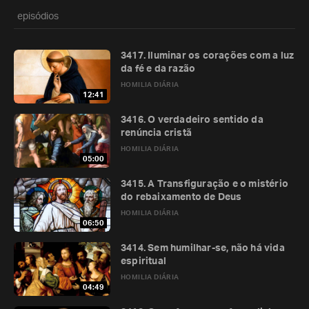
episódios
3417. Iluminar os corações com a luz
da fé e da razão
HOMILIA DIÁRIA
12:41
3416. O verdadeiro sentido da
renúncia cristã
HOMILIA DIÁRIA
05:00
3415. A Transfiguração e o mistério
do rebaixamento de Deus
HOMILIA DIÁRIA
06:50
3414. Sem humilhar-se, não há vida
espiritual
HOMILIA DIÁRIA
04:49