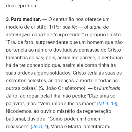
dos réprobos.
3. Para meditar.
— O centurião nos oferece um
modelo de cristão. 1) Por sua
fé
: —
a
)
digna de
admiração
, capaz de “surpreender” o próprio Cristo.
“Era, de fato, surpreendente que um homem que não
pertencia ao número dos judeus pensasse de Cristo
tamanhas coisas; pois, assim me parece, o centurião
há de ter concebido que, assim ele como tinha às
suas ordens alguns soldados, Cristo teria às suas os
exércitos celestes, as doenças, a morte e todas as
outras coisas” (S. João Crisóstomo). —
b
)
Iluminada
.
Jairo, ao rogar pela filha, não pediu: “Dize uma só
palavra”, mas: “Vem, impõe-lhe as mãos” (
Mt
9, 18
);
Nicodemos, ao ouvir o mistério da regeneração
batismal, duvidou: “Como pode um homem
renascer?” (
Jo
3, 4
); Maria e Marta lamentaram: