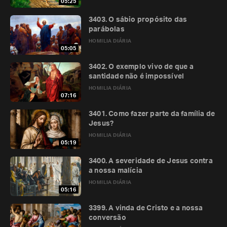
05:25
3403. O sábio propósito das
parábolas
HOMILIA DIÁRIA
05:05
3402. O exemplo vivo de que a
santidade não é impossível
HOMILIA DIÁRIA
07:16
3401. Como fazer parte da família de
Jesus?
HOMILIA DIÁRIA
05:19
3400. A severidade de Jesus contra
a nossa malícia
HOMILIA DIÁRIA
05:16
3399. A vinda de Cristo e a nossa
conversão