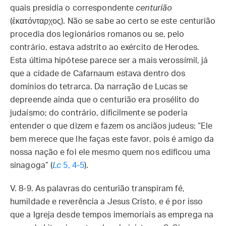
quais presidia o correspondente
centurião
(ἑκατόνταρχος). Não se sabe ao certo se este centurião
procedia dos legionários romanos ou se, pelo
contrário, estava adstrito ao exército de Herodes.
Esta última hipótese parece ser a mais verossímil, já
que a cidade de Cafarnaum estava dentro dos
domínios do tetrarca. Da narração de Lucas se
depreende ainda que o centurião era prosélito do
judaísmo; do contrário, dificilmente se poderia
entender o que dizem e fazem os anciãos judeus: “Ele
bem merece que lhe faças este favor, pois é amigo da
nossa nação e foi ele mesmo quem nos edificou uma
sinagoga” (
Lc
5, 4-5
).
V. 8-9. As palavras do centurião transpiram fé,
humildade e reverência a Jesus Cristo, e é por isso
que a Igreja desde tempos imemoriais as emprega na