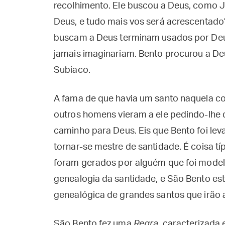
recolhimento. Ele buscou a Deus, como Je
Deus, e tudo mais vos será acrescentado”
buscam a Deus terminam usados por Deus
jamais imaginariam. Bento procurou a De
Subiaco.
A fama de que havia um santo naquela col
outros homens vieram a ele pedindo-lhe 
caminho para Deus. Eis que Bento foi leva
tornar-se mestre de santidade. É coisa tí
foram gerados por alguém que foi model
genealogia da santidade, e São Bento es
genealógica de grandes santos que irão a
São Bento fez uma
Regra
, caracterizada