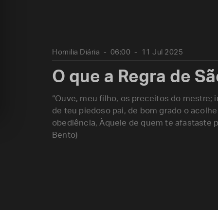
Homilia Diária
06:00
11 Jul 2025
O que a Regra de Sã
“Ouve, meu filho, os preceitos do mestre; 
de teu piedoso pai, de bom grado o acolhe 
obediência, Àquele de quem te afastaste p
Bento)