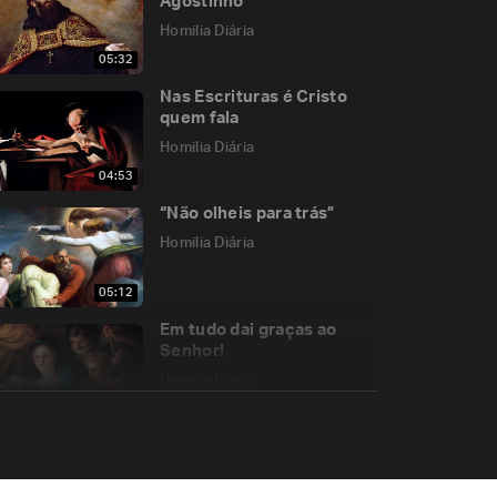
Agostinho
Homilia Diária
05:32
Nas Escrituras é Cristo
quem fala
Homilia Diária
04:53
“Não olheis para trás”
Homilia Diária
05:12
Em tudo dai graças ao
Senhor!
Homilia Diária
04:44
A cegueira dos fariseus e
a nossa