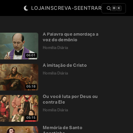
LOJA
INSCREVA-SE
ENTRAR
⌘
K
A Palavra que amordaça a
voz do demônio
Homilia Diária
06:01
A imitação de Cristo
Homilia Diária
05:18
Ou você luta por Deus ou
contra Ele
Homilia Diária
05:15
Memória de Santo