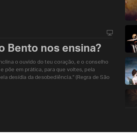
o Bento nos ensina?
inclina o ouvido do teu coração, e o conselho
e põe em prática, para que voltes, pela
ela desídia da desobediência.” (Regra de São