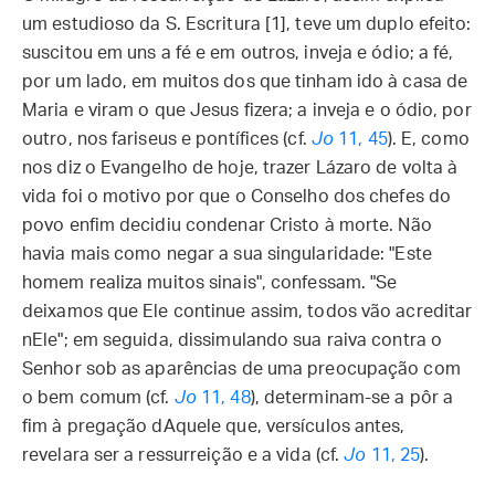
um estudioso da S. Escritura [1], teve um duplo efeito:
suscitou em uns a fé e em outros, inveja e ódio; a fé,
por um lado, em muitos dos que tinham ido à casa de
Maria e viram o que Jesus fizera; a inveja e o ódio, por
outro, nos fariseus e pontífices (cf.
Jo
11, 45
). E, como
nos diz o Evangelho de hoje, trazer Lázaro de volta à
vida foi o motivo por que o Conselho dos chefes do
povo enfim decidiu condenar Cristo à morte. Não
havia mais como negar a sua singularidade: "Este
homem realiza muitos sinais", confessam. "Se
deixamos que Ele continue assim, todos vão acreditar
nEle"; em seguida, dissimulando sua raiva contra o
Senhor sob as aparências de uma preocupação com
o bem comum (cf.
Jo
11, 48
), determinam-se a pôr a
fim à pregação dAquele que, versículos antes,
revelara ser a ressurreição e a vida (cf.
Jo
11, 25
).