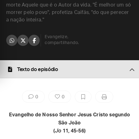
morte Aquele que é o Autor da vida. "É melhor um só
morrer pelo povo", profetiza Caifás, "do que perecer
a nação inteira."
Evangelize,
compartilhando.
Texto do episódio
0
0
Evangelho de Nosso Senhor Jesus Cristo segundo
São João
(
Jo
11, 45-56)