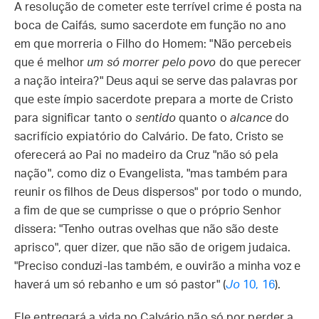
A resolução de cometer este terrível crime é posta na
boca de Caifás, sumo sacerdote em função no ano
em que morreria o Filho do Homem: "Não percebeis
que é melhor
um só morrer pelo povo
do que perecer
a nação inteira?" Deus aqui se serve das palavras por
que este ímpio sacerdote prepara a morte de Cristo
para significar tanto o
sentido
quanto o
alcance
do
sacrifício expiatório do Calvário. De fato, Cristo se
oferecerá ao Pai no madeiro da Cruz "não só pela
nação", como diz o Evangelista, "mas também para
reunir os filhos de Deus dispersos" por todo o mundo,
a fim de que se cumprisse o que o próprio Senhor
dissera: "Tenho outras ovelhas que não são deste
aprisco", quer dizer, que não são de origem judaica.
"Preciso conduzi-las também, e ouvirão a minha voz e
haverá um só rebanho e um só pastor" (
Jo
10, 16
).
Ele entregará a vida no Calvário não só por perder a