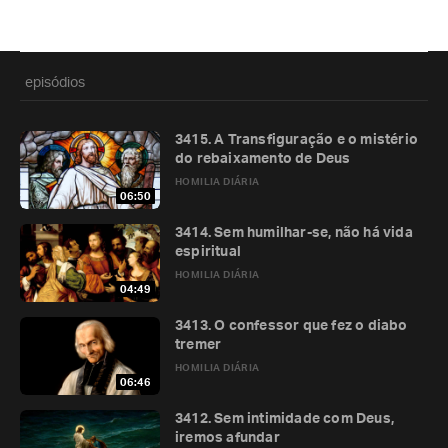
episódios
3415. A Transfiguração e o mistério
do rebaixamento de Deus
HOMILIA DIÁRIA
06:50
3414. Sem humilhar-se, não há vida
espiritual
HOMILIA DIÁRIA
04:49
3413. O confessor que fez o diabo
tremer
HOMILIA DIÁRIA
06:46
3412. Sem intimidade com Deus,
iremos afundar