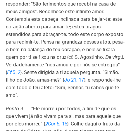
responder: “São ferimentos que recebi na casa de
meus amigos”. Reconhece este infinito amor.
Contempla esta cabeça inclinada para beijar-te; este
coração aberto para amar-te; estes braços
estendidos para abraçar-te; todo este corpo exposto
para redimir-te. Pensa na grandeza desses atos, pesa-
o bem na balança do teu coração, e nele se fixará
quem por ti se fixou na cruz (cf. S. Agostinho,
De virg
.).
Verdadeiramente “nos amou e por nós se entregou”
(
Ef
5, 2
). Sente dirigida a ti aquela pergunta: “Simão,
filho de João, amas-me?” (
Jo
21, 17
), e responde-lhe
com todo o teu afeto: “Sim, Senhor, tu sabes que te
amo”.
Ponto
3. — “Ele morreu por todos, a fim de que os
que vivem já não vivam para si, mas para aquele que
por eles morreu” (
2Cor
5, 15
). Colhe daqui o fruto da