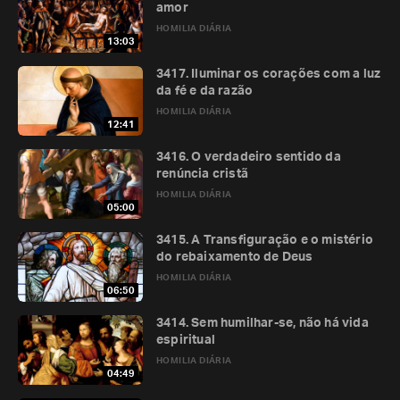
amor
HOMILIA DIÁRIA
13:03
3417. Iluminar os corações com a luz
da fé e da razão
HOMILIA DIÁRIA
12:41
3416. O verdadeiro sentido da
renúncia cristã
HOMILIA DIÁRIA
05:00
3415. A Transfiguração e o mistério
do rebaixamento de Deus
HOMILIA DIÁRIA
06:50
3414. Sem humilhar-se, não há vida
espiritual
HOMILIA DIÁRIA
04:49