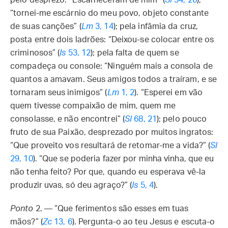
pelo desprezo: “Escarneceram de mim” (
Sl
34, 26
),
“tornei-me escárnio do meu povo, objeto constante
de suas canções” (
Lm
3, 14
); pela infâmia da cruz,
posta entre dois ladrões: “Deixou-se colocar entre os
criminosos” (
Is
53, 12
); pela falta de quem se
compadeça ou console: “Ninguém mais a consola de
quantos a amavam. Seus amigos todos a traíram, e se
tornaram seus inimigos” (
Lm
1, 2
). “Esperei em vão
quem tivesse compaixão de mim, quem me
consolasse, e não encontrei” (
Sl
68, 21
); pelo pouco
fruto de sua Paixão, desprezado por muitos ingratos:
“Que proveito vos resultará de retomar-me a vida?” (
Sl
29, 10
). “Que se poderia fazer por minha vinha, que eu
não tenha feito? Por que, quando eu esperava vê-la
produzir uvas, só deu agraço?” (
Is
5, 4
).
Ponto
2. — “Que ferimentos são esses em tuas
mãos?” (
Zc
13, 6
). Pergunta-o ao teu Jesus e escuta-o