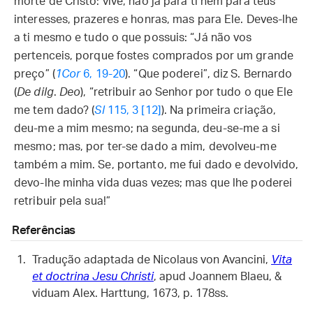
morte de Cristo: vive, não já para ti nem para teus
interesses, prazeres e honras, mas para Ele. Deves-lhe
a ti mesmo e tudo o que possuis: “Já não vos
pertenceis, porque fostes comprados por um grande
preço” (
1Cor
6, 19-20
). “Que poderei”, diz S. Bernardo
(
De dilg
.
Deo
), “retribuir ao Senhor por tudo o que Ele
me tem dado? (
Sl
115, 3 [12]
). Na primeira criação,
deu-me a mim mesmo; na segunda, deu-se-me a si
mesmo; mas, por ter-se dado a mim, devolveu-me
também a mim. Se, portanto, me fui dado e devolvido,
devo-lhe minha vida duas vezes; mas que lhe poderei
retribuir pela sua!”
Referências
Tradução adaptada de Nicolaus von Avancini,
Vita
et doctrina Jesu Christi
, apud Joannem Blaeu, &
viduam Alex. Harttung, 1673, p. 178ss.