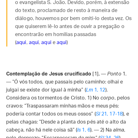
o evangelista S. João. Devido, porém, à extensão
do texto, proclamado de resto à maneira de
diálogo, houvemos por bem omiti-lo desta vez. Os
que quiserem lê-lo antes de ouvir a pregação o
encontrarão em homilias passadas
(
aqui
,
aqui
,
aqui
e
aqui
)
Contemplação de Jesus crucificado
[1]
.
—
Ponto
1.
— “Ó vós todos, que passais pelo caminho: olhai e
julgai se existe dor igual à minha” (
Lm
1, 12
).
Considera os tormentos de Cristo. 1) No
corpo
, pelos
cravos: “Traspassaram minhas mãos e meus pés:
poderia contar todos os meus ossos” (
Sl
21, 17-18
), e
pelas chagas: “Desde a planta dos pés até o alto da
cabeça, não há nele coisa sã” (
Is
1, 6
). — 2) Na
alma
,