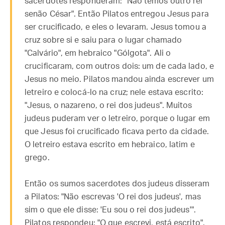
sacerdotes responderam: "Não temos outro rei
senão César". Então Pilatos entregou Jesus para
ser crucificado, e eles o levaram. Jesus tomou a
cruz sobre si e saiu para o lugar chamado
"Calvário", em hebraico "Gólgota". Ali o
crucificaram, com outros dois: um de cada lado, e
Jesus no meio. Pilatos mandou ainda escrever um
letreiro e colocá-lo na cruz; nele estava escrito:
"Jesus, o nazareno, o rei dos judeus". Muitos
judeus puderam ver o letreiro, porque o lugar em
que Jesus foi crucificado ficava perto da cidade.
O letreiro estava escrito em hebraico, latim e
grego.
Então os sumos sacerdotes dos judeus disseram
a Pilatos: "Não escrevas 'O rei dos judeus', mas
sim o que ele disse: 'Eu sou o rei dos judeus'".
Pilatos respondeu: "O que escrevi, está escrito".