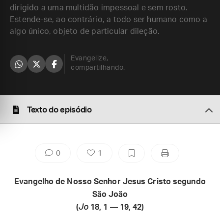
dirigido a uma multidão impessoal e sem rosto.
Estende-se, ao contrário, a todo ser humano como a
algo único, objeto de particular dileção.
Evangelize,
compartilhando.
Texto do episódio
0
1
Evangelho de Nosso Senhor Jesus Cristo segundo
São João
(
Jo
18, 1 — 19, 42)