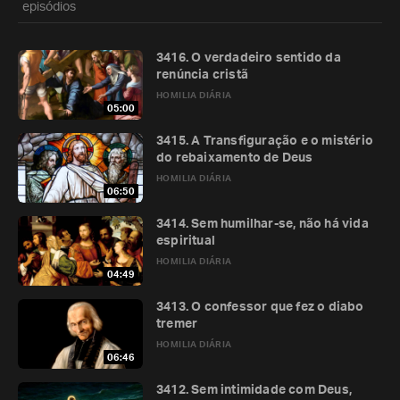
episódios
3416. O verdadeiro sentido da
renúncia cristã
HOMILIA DIÁRIA
05:00
3415. A Transfiguração e o mistério
do rebaixamento de Deus
HOMILIA DIÁRIA
06:50
3414. Sem humilhar-se, não há vida
espiritual
HOMILIA DIÁRIA
04:49
3413. O confessor que fez o diabo
tremer
HOMILIA DIÁRIA
06:46
3412. Sem intimidade com Deus,