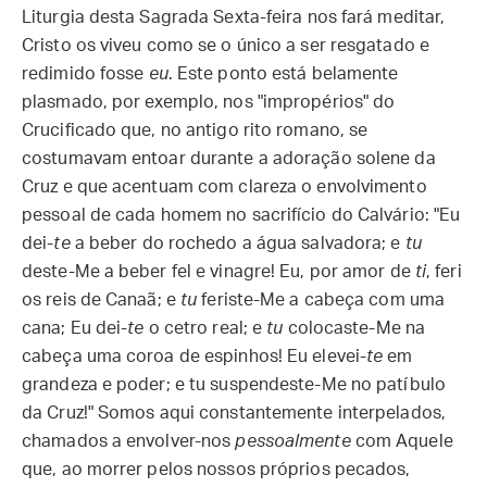
Liturgia desta Sagrada Sexta-feira nos fará meditar,
Cristo os viveu como se o único a ser resgatado e
redimido fosse
eu
. Este ponto está belamente
plasmado, por exemplo, nos "impropérios" do
Crucificado que, no antigo rito romano, se
costumavam entoar durante a adoração solene da
Cruz e que acentuam com clareza o envolvimento
pessoal de cada homem no sacrifício do Calvário: "Eu
dei-
te
a beber do rochedo a água salvadora; e
tu
deste-Me a beber fel e vinagre! Eu, por amor de
ti
, feri
os reis de Canaã; e
tu
feriste-Me a cabeça com uma
cana; Eu dei-
te
o cetro real; e
tu
colocaste-Me na
cabeça uma coroa de espinhos! Eu elevei-
te
em
grandeza e poder; e tu suspendeste-Me no patíbulo
da Cruz!" Somos aqui constantemente interpelados,
chamados a envolver-nos
pessoalmente
com Aquele
que, ao morrer pelos nossos próprios pecados,