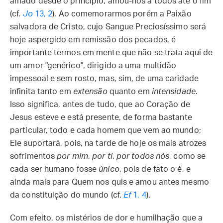
amado desde o princípio, amou-nos a todos até o fim
(cf.
Jo
13, 2
). Ao comemorarmos porém a Paixão
salvadora de Cristo, cujo Sangue Preciosíssimo será
hoje aspergido em remissão dos pecados, é
importante termos em mente que não se trata aqui de
um amor "genérico", dirigido a uma multidão
impessoal e sem rosto, mas, sim, de uma caridade
infinita tanto em
extensão
quanto em
intensidade
.
Isso significa, antes de tudo, que ao Coração de
Jesus esteve e está presente, de forma bastante
particular, todo e cada homem que vem ao mundo;
Ele suportará, pois, na tarde de hoje os mais atrozes
sofrimentos
por mim
,
por ti
,
por todos nós
, como se
cada ser humano fosse
único
, pois de fato o é, e
ainda mais para Quem nos quis e amou antes mesmo
da constituição do mundo (cf.
Ef
1, 4
).
Com efeito, os mistérios de dor e humilhação que a