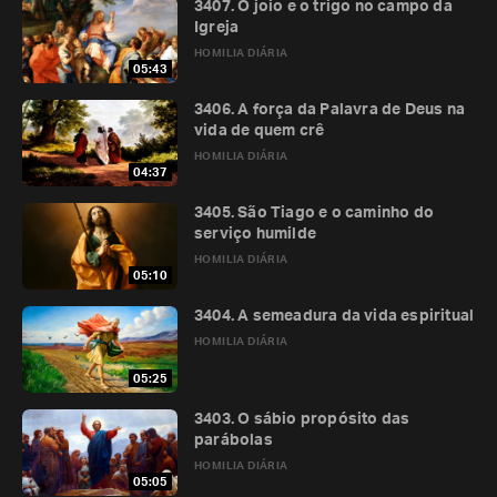
3407. O joio e o trigo no campo da
Igreja
HOMILIA DIÁRIA
05:43
3406. A força da Palavra de Deus na
vida de quem crê
HOMILIA DIÁRIA
04:37
3405. São Tiago e o caminho do
serviço humilde
HOMILIA DIÁRIA
05:10
3404. A semeadura da vida espiritual
HOMILIA DIÁRIA
05:25
3403. O sábio propósito das
parábolas
HOMILIA DIÁRIA
05:05