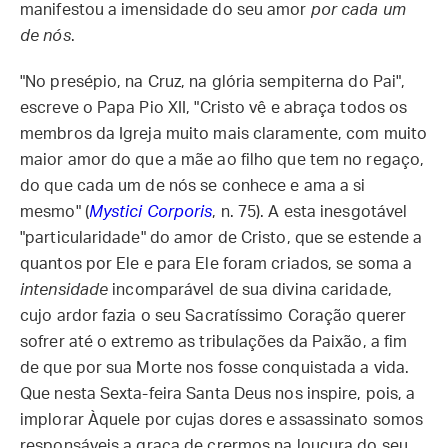
manifestou a imensidade do seu amor
por cada um
de nós
.
"No presépio, na Cruz, na glória sempiterna do Pai",
escreve o Papa Pio XII, "Cristo vê e abraça todos os
membros da Igreja muito mais claramente, com muito
maior amor do que a mãe ao filho que tem no regaço,
do que cada um de nós se conhece e ama a si
mesmo" (
Mystici Corporis
, n. 75). A esta inesgotável
"particularidade" do amor de Cristo, que se estende a
quantos por Ele e para Ele foram criados, se soma a
intensidade
incomparável de sua divina caridade,
cujo ardor fazia o seu Sacratíssimo Coração querer
sofrer até o extremo as tribulações da Paixão, a fim
de que por sua Morte nos fosse conquistada a vida.
Que nesta Sexta-feira Santa Deus nos inspire, pois, a
implorar Àquele por cujas dores e assassinato somos
responsáveis a graça de crermos na loucura do seu