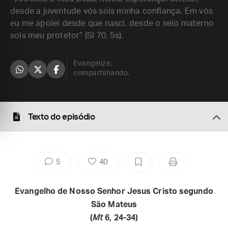
desde a juventude vós sois minha confiança. Em vós
eu me apoiei desde que nasci, desde o seio materno
sois meu protetor” (Sl 70, 5s).
Evangelize,
compartilhando.
Texto do episódio
5
40
Evangelho de Nosso Senhor Jesus Cristo segundo
São Mateus
(
Mt
6, 24-34)