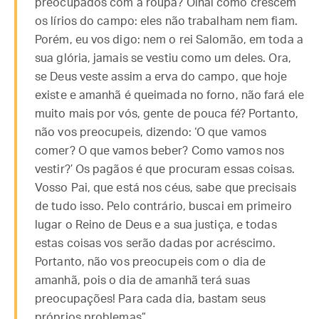
preocupados com a roupa? Olhai como crescem
os lírios do campo: eles não trabalham nem fiam.
Porém, eu vos digo: nem o rei Salomão, em toda a
sua glória, jamais se vestiu como um deles. Ora,
se Deus veste assim a erva do campo, que hoje
existe e amanhã é queimada no forno, não fará ele
muito mais por vós, gente de pouca fé? Portanto,
não vos preocupeis, dizendo: ‘O que vamos
comer? O que vamos beber? Como vamos nos
vestir?’ Os pagãos é que procuram essas coisas.
Vosso Pai, que está nos céus, sabe que precisais
de tudo isso. Pelo contrário, buscai em primeiro
lugar o Reino de Deus e a sua justiça, e todas
estas coisas vos serão dadas por acréscimo.
Portanto, não vos preocupeis com o dia de
amanhã, pois o dia de amanhã terá suas
preocupações! Para cada dia, bastam seus
próprios problemas”.