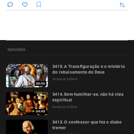
enviar
episódios
3415. A Transfiguração e o mistério
do rebaixamento de Deus
HOMILIA DIÁRIA
06:50
3414. Sem humilhar-se, não há vida
espiritual
HOMILIA DIÁRIA
04:49
3413. O confessor que fez o diabo
tremer