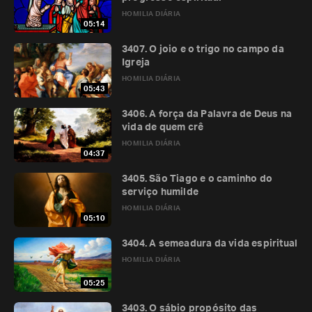
HOMILIA DIÁRIA
05:14
3407. O joio e o trigo no campo da
Igreja
HOMILIA DIÁRIA
05:43
3406. A força da Palavra de Deus na
vida de quem crê
HOMILIA DIÁRIA
04:37
3405. São Tiago e o caminho do
serviço humilde
HOMILIA DIÁRIA
05:10
3404. A semeadura da vida espiritual
HOMILIA DIÁRIA
05:25
3403. O sábio propósito das