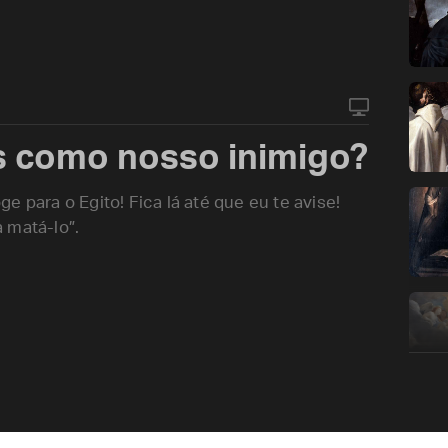
 como nosso inimigo?
 para o Egito! Fica lá até que eu te avise!
 matá-lo”.