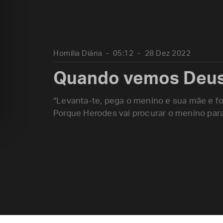
Homilia Diária
05:12
28 Dez 2022
Quando vemos Deus
“Levanta-te, pega o menino e sua mãe e foge
Porque Herodes vai procurar o menino para