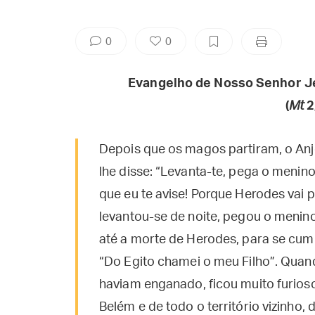
0
0
Evangelho de Nosso Senhor J
(
Mt
2
Depois que os magos partiram, o An
lhe disse: “Levanta-te, pega o menino
que eu te avise! Porque Herodes vai 
levantou-se de noite, pegou o menino 
até a morte de Herodes, para se cump
“Do Egito chamei o meu Filho”. Qua
haviam enganado, ficou muito furio
Belém e de todo o território vizinho,