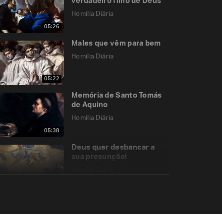
verdadeiro filho de Deus
Homilia Diária
05:26
Males que vêm para bem
Homilia Diária
05:22
Memória de Santo Tomás
de Aquino
Homilia Diária
05:38
Deus quer desbancar a
sua presunção!
Homilia Diária
05:09
A idolatria do dinheiro
Homilia Diária