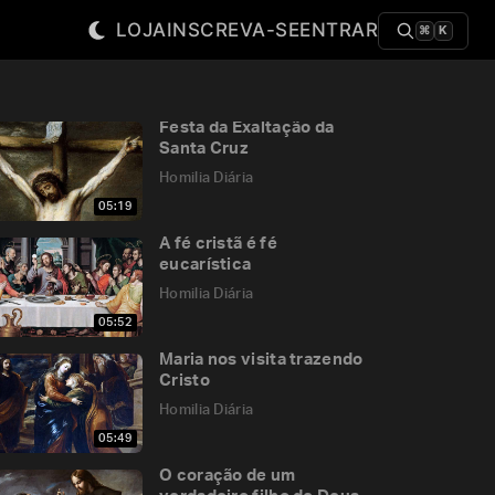
LOJA
INSCREVA-SE
ENTRAR
⌘
K
Festa da Exaltação da
Santa Cruz
Homilia Diária
05:19
A fé cristã é fé
eucarística
Homilia Diária
05:52
Maria nos visita trazendo
Cristo
Homilia Diária
05:49
O coração de um