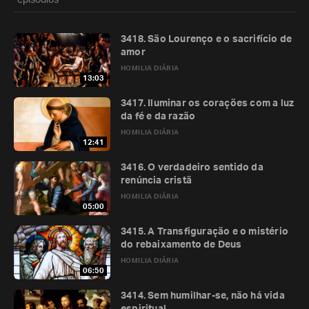
episódios
3418. São Lourenço e o sacrifício de
amor
HOMILIA DIÁRIA
13:03
3417. Iluminar os corações com a luz
da fé e da razão
HOMILIA DIÁRIA
12:41
3416. O verdadeiro sentido da
renúncia cristã
HOMILIA DIÁRIA
05:00
3415. A Transfiguração e o mistério
do rebaixamento de Deus
HOMILIA DIÁRIA
06:50
3414. Sem humilhar-se, não há vida