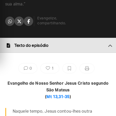
sua alma.”
Evangelize,
compartilhando.
Texto do episódio
0
1
Evangelho de Nosso Senhor Jesus Cristo segundo
São Mateus
(
Mt 13,31-35
)
Naquele tempo, Jesus contou-lhes outra