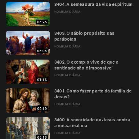
3404. A semeadura da vida espiritual
HOMILIA DIÁRIA
05:25
3403. O sábio propósito das
parábolas
HOMILIA DIÁRIA
05:05
3402. O exemplo vivo de que a
santidade não é impossível
HOMILIA DIÁRIA
07:16
3401. Como fazer parte da família de
Jesus?
HOMILIA DIÁRIA
05:19
3400. A severidade de Jesus contra
a nossa malícia
HOMILIA DIÁRIA
05:16