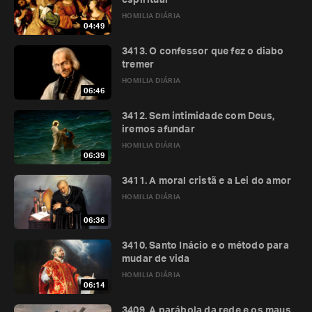
espiritual
HOMILIA DIÁRIA
04:49
3413. O confessor que fez o diabo
tremer
HOMILIA DIÁRIA
06:46
3412. Sem intimidade com Deus,
iremos afundar
HOMILIA DIÁRIA
06:39
3411. A moral cristã e a Lei do amor
HOMILIA DIÁRIA
06:36
3410. Santo Inácio e o método para
mudar de vida
HOMILIA DIÁRIA
06:14
3409. A parábola da rede e os maus