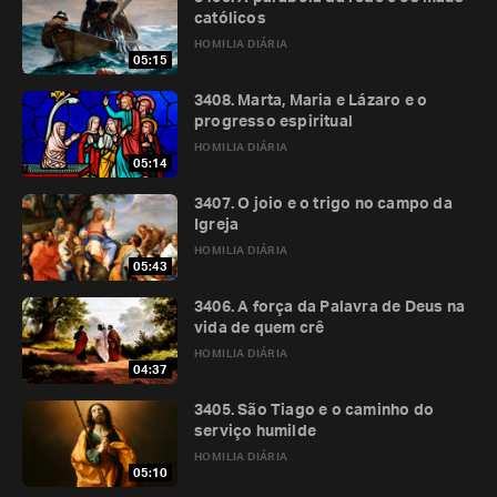
católicos
HOMILIA DIÁRIA
05:15
3408. Marta, Maria e Lázaro e o
progresso espiritual
HOMILIA DIÁRIA
05:14
3407. O joio e o trigo no campo da
Igreja
HOMILIA DIÁRIA
05:43
3406. A força da Palavra de Deus na
vida de quem crê
HOMILIA DIÁRIA
04:37
3405. São Tiago e o caminho do
serviço humilde
HOMILIA DIÁRIA
05:10