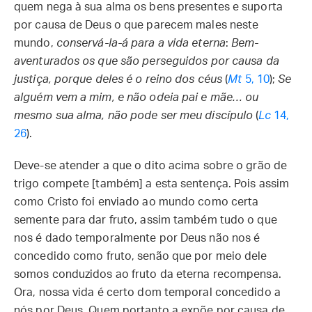
quem nega à sua alma os bens presentes e suporta
por causa de Deus o que parecem males neste
mundo,
conservá-la-á para a vida eterna
:
Bem-
aventurados os que são perseguidos por causa da
justiça, porque deles é o reino dos céus
(
Mt
5, 10
);
Se
alguém vem a mim, e não odeia pai e mãe… ou
mesmo sua alma, não pode ser meu discípulo
(
Lc
14,
26
).
Deve-se atender a que o dito acima sobre o grão de
trigo compete [também] a esta sentença. Pois assim
como Cristo foi enviado ao mundo como certa
semente para dar fruto, assim também tudo o que
nos é dado temporalmente por Deus não nos é
concedido como fruto, senão que por meio dele
somos conduzidos ao fruto da eterna recompensa.
Ora, nossa vida é certo dom temporal concedido a
nós por Deus. Quem portanto a expõe por causa de