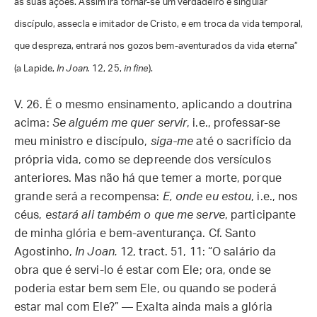
as suas ações. Assim irá tornar-se um verdadeiro e singular
discípulo, assecla e imitador de Cristo, e em troca da vida temporal,
que despreza, entrará nos gozos bem-aventurados da vida eterna”
(a Lapide,
In Joan.
12, 25,
in fine
).
V. 26. É o mesmo ensinamento, aplicando a doutrina
acima:
Se alguém me quer servir
, i.e., professar-se
meu ministro e discípulo,
siga-me
até o sacrifício da
própria vida, como se depreende dos versículos
anteriores. Mas não há que temer a morte, porque
grande será a recompensa:
E, onde eu estou
, i.e., nos
céus,
estará ali também o que me serve
, participante
de minha glória e bem-aventurança. Cf. Santo
Agostinho,
In Joan.
12, tract. 51, 11: “O salário da
obra que é servi-lo é estar com Ele; ora, onde se
poderia estar bem sem Ele, ou quando se poderá
estar mal com Ele?” — Exalta ainda mais a glória