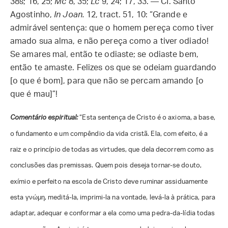
38s; 16, 25;
Mc
8, 35;
Lc
9, 24; 17, 33. — Cf. Santo
Agostinho,
In Joan.
12, tract. 51, 10: “Grande e
admirável sentença: que o homem pereça como tiver
amado sua alma, e não pereça como a tiver odiado!
Se amares mal, então te odiaste; se odiaste bem,
então te amaste. Felizes os que se odeiam guardando
[o que é bom], para que não se percam amando [o
que é mau]”!
Comentário espiritual:
“Esta sentença de Cristo é o axioma, a base,
o fundamento e um compêndio da vida cristã. Ela, com efeito, é a
raiz e o princípio de todas as virtudes, que dela decorrem como as
conclusões das premissas. Quem pois deseja tornar-se douto,
exímio e perfeito na escola de Cristo deve ruminar assiduamente
esta γνώμη, meditá-la, imprimi-la na vontade, levá-la à prática, para
adaptar, adequar e conformar a ela como uma pedra-da-lídia todas