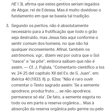
HE
I 3), afirma que estes gentios seriam legados
de Abgar, rei de Edessa. Mas é muito duvidoso o
fundamento em que se baseia tal tradição.
Segundo os peritos, não é absolutamente
necessário para a frutificação que
todo
o grão
seja destruído, mas Jesus fala aqui conforme o
sentir
comum
dos homens, no que não há
qualquer inconveniente. Afinal, também os
astrônomos,
v.gr.
, dizem vez por outra que o Sol
“nasce” e “se põe”, embora saibam que não é
assim. — Cf. J. Pujiula, “Comentario científico a los
vv. 24-25 del capítulo XII del Ev. de S. Juan”, em:
Ibérica
40 (1933, II), p. 62ss: “Não é raro ouvir
comentar o Texto sagrado assim: ‘Se a semente
apodrece, produz fruto…, se não apodrece,
permanece só ela’. De fato, a semente esgota no
todo ou em parte a reserva orgânica… Mas à
absorção da reserva orgânica pelo germe ou pelo