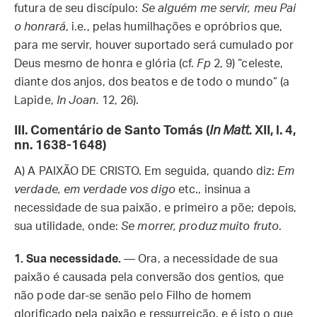
futura de seu discípulo:
Se alguém me servir, meu Pai
o honrará
, i.e., pelas humilhações e opróbrios que,
para me servir, houver suportado será cumulado por
Deus mesmo de honra e glória (cf.
Fp
2, 9) “celeste,
diante dos anjos, dos beatos e de todo o mundo” (a
Lapide,
In Joan.
12, 26).
III. Comentário de Santo Tomás (
In Matt.
XII, l. 4,
nn. 1638-1648)
A)
A PAIXÃO DE CRISTO.
Em seguida, quando diz:
Em
verdade, em verdade vos digo
etc., insinua a
necessidade de sua paixão, e primeiro a põe; depois,
sua utilidade, onde:
Se morrer, produz muito fruto
.
1. Sua necessidade.
— Ora, a necessidade de sua
paixão é causada pela conversão dos gentios, que
não pode dar-se senão pelo Filho de homem
glorificado pela paixão e ressurreição, e é isto o que