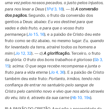
uma vez pelos nossos pecados, o justo pelos injustos,
para nos levar a Deus
(
1Pd
3, 18
). —
b
)
A conversão
dos pagãos.
Segundo, o fruto da conversão dos
gentios a Deus; abaixo:
Eu vos destinei para que
vades e deis fruto, e para que o vosso fruto
permaneça
(
Jo
15, 16
), e a paixão de Cristo deu este
fruto como se diz abaixo, no mesmo lugar:
Eu, quando
for levantado da terra, atrairei todos os homens a
mim
(
Jo
12, 32
). —
c
)
A glorificação.
Terceiro, o fruto
da glória:
O fruto dos bons trabalhos é glorioso
(
Sb
3,
15
); acima:
O que sega recebe recompensa e junta o
fruto para a vida eterna
(
Jo
4, 36
). E a paixão de Cristo
também deu este fruto:
Portanto, irmãos, tendo nós
confiança de entrar no santuário pelo sangue de
Cristo pelo caminho novo e vivo que nos abriu através
do véu, isto é, através da sua carne
(
Hb
10, 19s
).
B)
A PAIXÃO DO CRISTÃO. Aqui põe a necessidade da