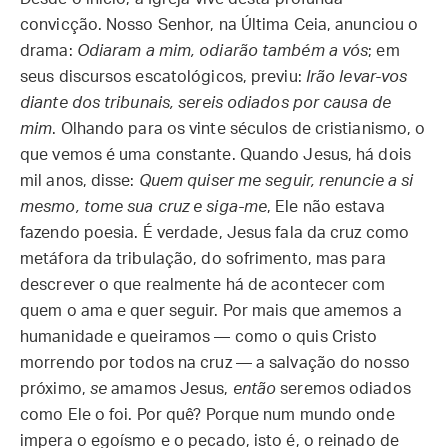
convicção. Nosso Senhor, na Última Ceia, anunciou o
drama:
Odiaram a mim, odiarão também a vós
; em
seus discursos escatológicos, previu:
Irão levar-vos
diante dos tribunais, sereis odiados por causa de
mim
. Olhando para os vinte séculos de cristianismo, o
que vemos é uma constante. Quando Jesus, há dois
mil anos, disse:
Quem quiser me seguir, renuncie a si
mesmo, tome sua cruz e siga-me
, Ele não estava
fazendo poesia. É verdade, Jesus fala da cruz como
metáfora da tribulação, do sofrimento, mas para
descrever o que realmente há de acontecer com
quem o ama e quer seguir. Por mais que amemos a
humanidade e queiramos — como o quis Cristo
morrendo por todos na cruz — a salvação do nosso
próximo,
se
amamos Jesus,
então
seremos odiados
como Ele o foi. Por quê? Porque num mundo onde
impera o egoísmo e o pecado, isto é, o reinado de