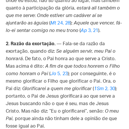
onde eu estou
, não só quanto ao lugar, mas também
quanto à participação da glória,
estará ali também o
que me serve
:
Onde estiver um cadáver aí se
ajuntarão as águias
(
Mt
24, 28
);
Aquele que vencer, fá-
lo-ei sentar comigo no meu trono
(
Ap
3, 21
).
2. Razão da exortação.
— Fala-se da razão da
exortação, quando diz:
Se alguém servir, meu Pai o
honrará
. De fato, o Pai honra ao que serve a Cristo.
Mas acima é dito:
A fim de que todos honrem o Filho
como honram o Pai
(
Jo
5, 23
); por conseguinte, é o
mesmo glorificar o Filho que glorificar o Pai. Ora, o
Pai diz:
Glorificarei a quem me glorificar
(
1Sm
2, 30
);
portanto, o Pai de Jesus glorificará ao que serve a
Jesus buscando não o que é seu, mas de Jesus
Cristo. Mas não diz: “Eu o glorificarei”, senão:
O meu
Pai
, porque ainda não tinham dele a opinião de que
fosse igual ao Pai.