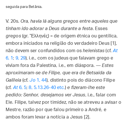
seguida para Betânia.
V. 20s.
Ora, havia lá alguns gregos entre aqueles que
tinham ido adorar a Deus durante a festa
. Esses
gregos
(gr. Ἕλληνές) = de origem étnica ou gentílica,
embora iniciados na religião do verdadeiro Deus [1],
não devem ser confundidos com os
helenistas
(cf.
At
6, 1
;
9, 29
), i.e., com os judeus que falavam grego e
viviam fora da Palestina, i.e., em diáspora. —
Estes
aproximaram-se de Filipe, que era de Betsaida da
Galileia
(cf.
Jo
1, 44
), distinto pois do diácono Filipe
(cf.
At
6, 5
;
8, 5.13.26-40 etc.
)
e fizeram-lhe este
pedido: Senhor, desejamos ver Jesus
, i.e., falar com
Ele. Filipe, talvez por timidez, não se atreveu a avisar o
Mestre, razão por que falou primeiro a André, e
ambos foram levar a notícia a Jesus [2].