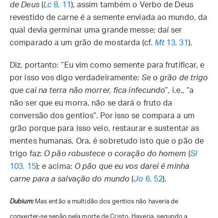
de Deus
(
Lc
8, 11
), assim também o Verbo de Deus
revestido de carne é a semente enviada ao mundo, da
qual devia germinar uma grande messe; daí ser
comparado a um grão de mostarda (cf.
Mt
13, 31
).
Diz, portanto: “Eu vim como semente para frutificar, e
por isso vos digo verdadeiramente:
Se o grão de trigo
que cai na terra não morrer, fica infecundo
”, i.e., “a
não ser que eu morra, não se dará o fruto da
conversão dos gentios”. Por isso se compara a um
grão porque para isso veio, restaurar e sustentar as
mentes humanas. Ora, é sobretudo isto que o pão de
trigo faz:
O pão robustece o coração do homem
(
Sl
103, 15
); e acima:
O pão que eu vos darei é minha
carne para a salvação do mundo
(
Jo
6, 52
).
Dubium:
Mas então a multidão dos gentios não haveria de
converter-se senão pela morte de Cristo. Haveria, segundo a