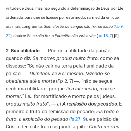
virtude de Deus, mas não segundo a determinação de Deus por Ele
ordenada, para que se fizesse por este modo, na medida em que
era mais congruente:
Sem efusão de sangue não há remissão
(
Hb
9,
22
); abaixo:
Se eu não for, o Paráclito não virá a vós
(
Jo
16, 7
) [5].
2. Sua utilidade.
— Põe-se a utilidade da paixão,
quando diz:
Se morrer, produz muito fruto
, como se
dissesse: “Se não cair na terra pela humildade da
paixão” —
Humilhou-se a si mesmo, fazendo-se
obediente até a morte
(
Fp
2, 7) —, “não se segue
nenhuma utilidade, porque
fica infecundo
,
mas se
morrer
,” i.e., for mortificado e morto pelos judeus,
produz muito fruto
”. —
a
)
A remissão dos pecados.
E
primeiro o fruto da remissão do pecado:
Eis todo o
fruto, a expiação do pecado
(
Is
27, 9
), e a paixão de
Cristo deu este fruto segundo aquilo:
Cristo morreu