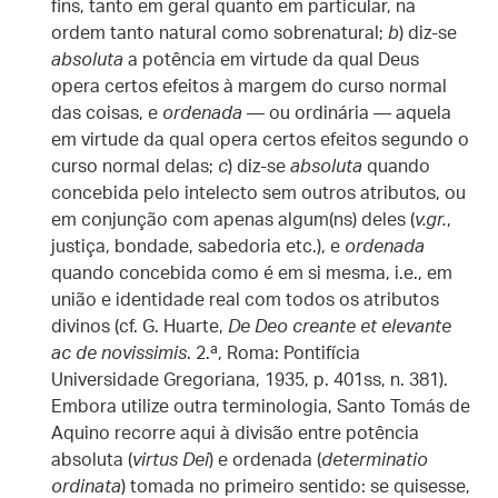
fins, tanto em geral quanto em particular, na
ordem tanto natural como sobrenatural;
b
) diz-se
absoluta
a potência em virtude da qual Deus
opera certos efeitos à margem do curso normal
das coisas, e
ordenada
— ou ordinária — aquela
em virtude da qual opera certos efeitos segundo o
curso normal delas;
c
) diz-se
absoluta
quando
concebida pelo intelecto sem outros atributos, ou
em conjunção com apenas algum(ns) deles (
v.gr.
,
justiça, bondade, sabedoria etc.), e
ordenada
quando concebida como é em si mesma, i.e., em
união e identidade real com todos os atributos
divinos (cf. G. Huarte,
De Deo creante et elevante
ac de novissimis
. 2.ª, Roma: Pontifícia
Universidade Gregoriana, 1935, p. 401ss, n. 381).
Embora utilize outra terminologia, Santo Tomás de
Aquino recorre aqui à divisão entre potência
absoluta (
virtus Dei
) e ordenada (
determinatio
ordinata
) tomada no primeiro sentido: se quisesse,