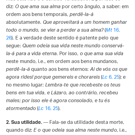
diz:
O que ama sua alma
por certo ângulo, a saber: em
ordem aos bens temporais,
perdê-la-á
absolutamente.
Que aproveitará a um homem ganhar
todo o mundo, se vier a perder a sua alma?
(
Mt
16,
26
). E a verdade deste sentido é patente pelo que
segue:
Quem odeia sua vida neste mundo
conservá-
la-á para a vida eterna
. Por isso,
o que ama sua vida
neste mundo, i.e., em ordem aos bens mundanos,
perdê-la-á
quanto aos bens eternos:
Ai de vós os que
agora rides! porque gemereis e chorareis
(
Lc
6, 25
); e
no mesmo lugar:
Lembra-te que recebeste os teus
bens em tua vida, e Lázaro, ao contrário, recebeu
males; por isso ele é agora consolado, e tu és
atormentado
(
Lc
16, 25
).
2. Sua utilidade.
— Fala-se da utilidade desta morte,
quando diz:
E o que odeia sua alma neste mundo
, i.e.,