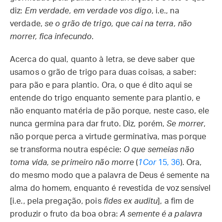
diz:
Em verdade, em verdade vos digo
, i.e., na
verdade,
se o grão de trigo, que cai na terra, não
morrer, fica infecundo
.
Acerca do qual, quanto à letra, se deve saber que
usamos o grão de trigo para duas coisas, a saber:
para pão e para plantio. Ora, o que é dito aqui se
entende do trigo enquanto semente para plantio, e
não enquanto matéria de pão porque, neste caso, ele
nunca germina para dar fruto. Diz, porém,
Se morrer
,
não porque perca a virtude germinativa, mas porque
se transforma noutra espécie:
O que semeias não
toma vida, se primeiro não morre
(
1Cor
15, 36
). Ora,
do mesmo modo que a palavra de Deus é semente na
alma do homem, enquanto é revestida de voz sensível
[i.e., pela pregação, pois
fides ex auditu
], a fim de
produzir o fruto da boa obra:
A semente é a palavra