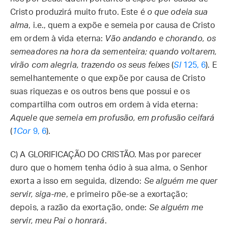
Cristo produzirá muito fruto. Este é
o que odeia sua
alma
, i.e., quem a expõe e semeia por causa de Cristo
em ordem à vida eterna:
Vão andando e chorando, os
semeadores na hora da sementeira; quando voltarem,
virão com alegria, trazendo os seus feixes
(
Sl
125, 6
). E
semelhantemente o que expõe por causa de Cristo
suas riquezas e os outros bens que possui e os
compartilha com outros em ordem à vida eterna:
Aquele que semeia em profusão, em profusão ceifará
(
1Cor
9, 6
).
C)
A GLORIFICAÇÃO DO CRISTÃO. Mas por parecer
duro que o homem tenha ódio à sua alma, o Senhor
exorta a isso em seguida, dizendo:
Se alguém me quer
servir, siga-me
, e primeiro põe-se a exortação;
depois, a razão da exortação, onde:
Se alguém me
servir, meu Pai o honrará
.