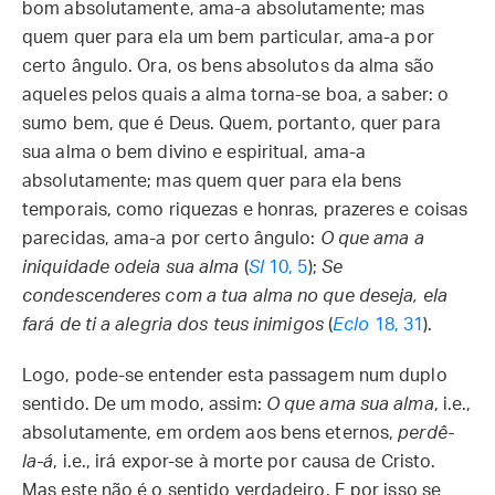
bom absolutamente, ama-a absolutamente; mas
quem quer para ela um bem particular, ama-a por
certo ângulo. Ora, os bens absolutos da alma são
aqueles pelos quais a alma torna-se boa, a saber: o
sumo bem, que é Deus. Quem, portanto, quer para
sua alma o bem divino e espiritual, ama-a
absolutamente; mas quem quer para ela bens
temporais, como riquezas e honras, prazeres e coisas
parecidas, ama-a por certo ângulo:
O que ama a
iniquidade odeia sua alma
(
Sl
10, 5
);
Se
condescenderes com a tua alma no que deseja, ela
fará de ti a alegria dos teus inimigos
(
Eclo
18, 31
).
Logo, pode-se entender esta passagem num duplo
sentido. De um modo, assim:
O que ama sua alma
, i.e.,
absolutamente, em ordem aos bens eternos,
perdê-
la-á
, i.e., irá expor-se à morte por causa de Cristo.
Mas este não é o sentido verdadeiro. E por isso se