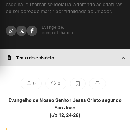
escolha: ou tornar-se idólatra, adorando as criaturas,
ou ser coroado mártir por fidelidade ao Criador.
Evangelize,
compartilhando.
Texto do episódio
0
0
Evangelho de Nosso Senhor Jesus Cristo segundo
São João
(
Jo
12, 24-26)