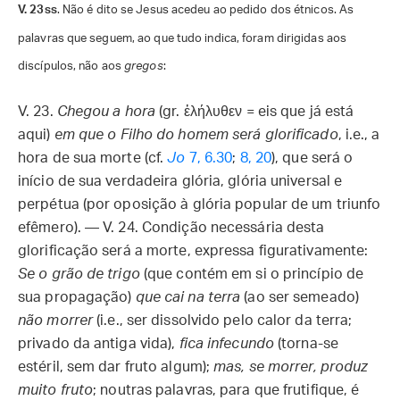
V. 23ss
. Não é dito se Jesus acedeu ao pedido dos étnicos. As
palavras que seguem, ao que tudo indica, foram dirigidas aos
discípulos, não aos
gregos
:
V. 23.
Chegou a hora
(gr. ἐλήλυθεν = eis que já está
aqui)
em que o Filho do homem será glorificado
, i.e., a
hora de sua morte (cf.
Jo
7, 6.30
;
8, 20
), que será o
início de sua verdadeira glória, glória universal e
perpétua (por oposição à glória popular de um triunfo
efêmero). — V. 24. Condição necessária desta
glorificação será a morte, expressa figurativamente:
Se o grão de trigo
(que contém em si o princípio de
sua propagação)
que cai na terra
(ao ser semeado)
não morrer
(i.e., ser dissolvido pelo calor da terra;
privado da antiga vida),
fica infecundo
(torna-se
estéril, sem dar fruto algum);
mas, se morrer, produz
muito fruto
; noutras palavras, para que frutifique, é