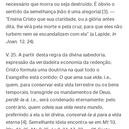
necessário que morra ou seja destruído. É óbvio o
sentido da semelhança (não é uma alegoria) [3]. —
“Ensina Cristo que sua claridade, ou a glória antes
dita, lhe virá pela morte e pela cruz, para que eles não
turbem nem se escandalizam com ela” (a Lapide,
In
Joan.
12, 24).
V. 25. A partir desta regra da divina sabedoria,
expressão da verdadeira economia da redenção,
Cristo formula uma doutrina na qual todo o
Evangelho está contido:
O que ama sua vida
, i.e.,
quem, para conservar esta vida terrestre ou os bens
temporais, transgride os mandamentos de Deus,
perdê-la-á
, i.e., será condenado eternamente; pelo
contrário,
quem odeia sua vida neste mundo
,
preferindo a ela a lei divina,
conservá-la-á para a vida
eterna
[4]. Semelhante ideia encontra-se em
Mt
10,