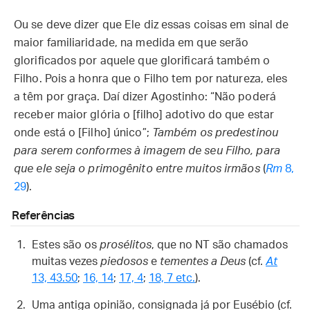
Ou se deve dizer que Ele diz essas coisas em sinal de
maior familiaridade, na medida em que serão
glorificados por aquele que glorificará também o
Filho. Pois a honra que o Filho tem por natureza, eles
a têm por graça. Daí dizer Agostinho: “Não poderá
receber maior glória o [filho] adotivo do que estar
onde está o [Filho] único”;
Também os predestinou
para serem conformes à imagem de seu Filho, para
que ele seja o primogênito entre muitos irmãos
(
Rm
8,
29
).
Referências
Estes são os
prosélitos
, que no NT são chamados
muitas vezes
piedosos
e
tementes a Deus
(cf.
At
13, 43.50
;
16, 14
;
17, 4
;
18, 7 etc.
).
Uma antiga opinião, consignada já por Eusébio (cf.