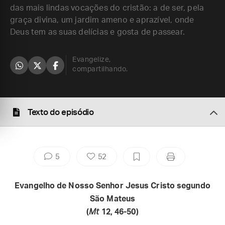
das mais lindas vocações do cristão: a de ser, pela
graça divina, um jardim ameno e aprazível, onde
Deus tem as suas delícias e gosta de passear.
Evangelize,
compartilhando.
Texto do episódio
5
52
Evangelho de Nosso Senhor Jesus Cristo segundo
São Mateus
(
Mt
12, 46-50)