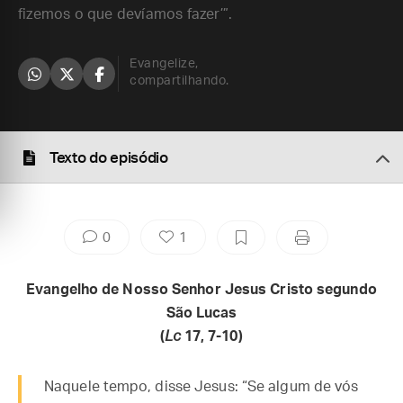
fizemos o que devíamos fazer’”.
Evangelize,
compartilhando.
Texto do episódio
0
1
Evangelho de Nosso Senhor Jesus Cristo segundo
São Lucas
(
Lc
17, 7-10)
Naquele tempo, disse Jesus: “Se algum de vós