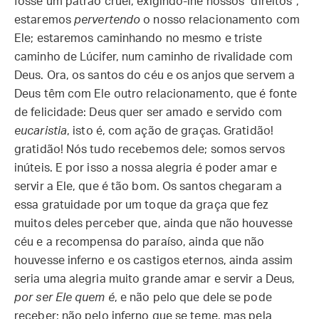
fosse um patrão cruel, exigindo-lhe nossos “direitos”,
estaremos
pervertendo
o nosso relacionamento com
Ele; estaremos caminhando no mesmo e triste
caminho de Lúcifer, num caminho de rivalidade com
Deus. Ora, os santos do céu e os anjos que servem a
Deus têm com Ele outro relacionamento, que é fonte
de felicidade: Deus quer ser amado e servido com
eucaristia
, isto é, com ação de graças. Gratidão!
gratidão! Nós tudo recebemos dele; somos servos
inúteis. E por isso a nossa alegria é poder amar e
servir a Ele, que é tão bom. Os santos chegaram a
essa gratuidade por um toque da graça que fez
muitos deles perceber que, ainda que não houvesse
céu e a recompensa do paraíso, ainda que não
houvesse inferno e os castigos eternos, ainda assim
seria uma alegria muito grande amar e servir a Deus,
por ser Ele quem é
, e não pelo que dele se pode
receber; não pelo inferno que se teme, mas pela