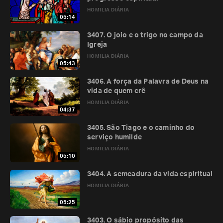
HOMILIA DIÁRIA
05:14
3407. O joio e o trigo no campo da
Igreja
HOMILIA DIÁRIA
05:43
3406. A força da Palavra de Deus na
vida de quem crê
HOMILIA DIÁRIA
04:37
3405. São Tiago e o caminho do
serviço humilde
HOMILIA DIÁRIA
05:10
3404. A semeadura da vida espiritual
HOMILIA DIÁRIA
05:25
3403. O sábio propósito das