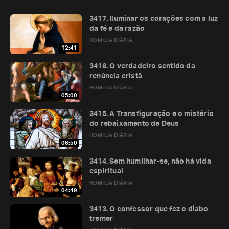
3417. Iluminar os corações com a luz
da fé e da razão
HOMILIA DIÁRIA
12:41
3416. O verdadeiro sentido da
renúncia cristã
HOMILIA DIÁRIA
05:00
3415. A Transfiguração e o mistério
do rebaixamento de Deus
HOMILIA DIÁRIA
06:50
3414. Sem humilhar-se, não há vida
espiritual
HOMILIA DIÁRIA
04:49
3413. O confessor que fez o diabo
tremer