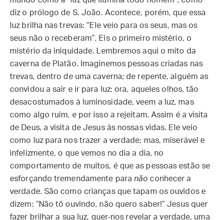
mundo como a “luz que ilumina todo homem”, como
diz o prólogo de S. João. Acontece, porém, que essa
luz brilha nas trevas: “Ele veio para os seus, mas os
seus não o receberam”. Eis o primeiro mistério, o
mistério da iniquidade. Lembremos aqui o mito da
caverna de Platão. Imaginemos pessoas criadas nas
trevas, dentro de uma caverna; de repente, alguém as
convidou a sair e ir para luz: ora, aqueles olhos, tão
desacostumados à luminosidade, veem a luz, mas
como algo ruim, e por isso a rejeitam. Assim é a visita
de Deus, a visita de Jesus às nossas vidas. Ele veio
como luz para nos trazer a verdade; mas, miserável e
infelizmente, o que vemos no dia a dia, no
comportamento de muitos, é que as pessoas estão se
esforçando tremendamente para
não
conhecer a
verdade. São como crianças que tapam os ouvidos e
dizem: “Não tô ouvindo, não quero saber!” Jesus quer
fazer brilhar a sua luz, quer-nos revelar a verdade, uma