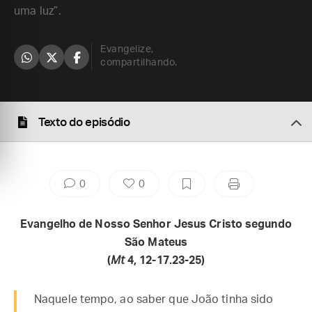
uma luz”.
Evangelize,
compartilhando.
Texto do episódio
0
0
Evangelho de Nosso Senhor Jesus Cristo segundo
São Mateus
(
Mt
4, 12-17.23-25)
Naquele tempo, ao saber que João tinha sido