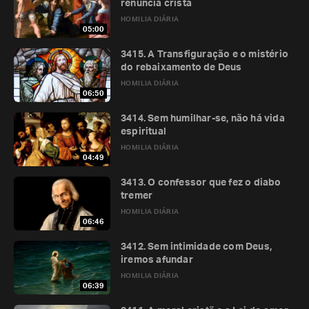
renúncia cristã
HOMILIA DIÁRIA
05:00
3415. A Transfiguração e o mistério
do rebaixamento de Deus
HOMILIA DIÁRIA
06:50
3414. Sem humilhar-se, não há vida
espiritual
HOMILIA DIÁRIA
04:49
3413. O confessor que fez o diabo
tremer
HOMILIA DIÁRIA
06:46
3412. Sem intimidade com Deus,
iremos afundar
HOMILIA DIÁRIA
06:39