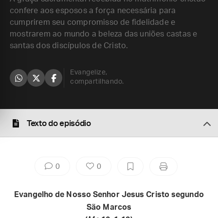
confere aos esposos a força necessária para
cumprirem seu compromisso de fidelidade e
mostrarem ao mundo a beleza das uniões castas e
santas dos discípulos de Cristo.
Evangelize,
compartilhando.
Texto do episódio
0
0
Evangelho de Nosso Senhor Jesus Cristo segundo
São Marcos