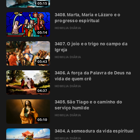
05:15
3408. Marta, Maria e Lázaro e o
progresso espiritual
HOMILIA DIÁRIA
05:14
3407. O joio e o trigo no campo da
Igreja
HOMILIA DIÁRIA
05:43
3406. A força da Palavra de Deus na
vida de quem crê
HOMILIA DIÁRIA
04:37
3405. São Tiago e o caminho do
serviço humilde
HOMILIA DIÁRIA
05:10
3404. A semeadura da vida espiritual
HOMILIA DIÁRIA