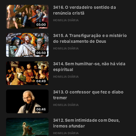
3416. O verdadeiro sentido da
renúncia cristã
HOMILIA DIÁRIA
05:00
3415. A Transfiguração e o mistério
do rebaixamento de Deus
HOMILIA DIÁRIA
06:50
3414. Sem humilhar-se, não há vida
espiritual
HOMILIA DIÁRIA
04:49
3413. O confessor que fez o diabo
tremer
HOMILIA DIÁRIA
06:46
3412. Sem intimidade com Deus,
iremos afundar
HOMILIA DIÁRIA