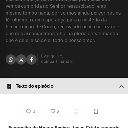
vemos cumprida no Senhor ressuscitado, e ao
mesmo tempo nada, por sermos ainda peregrinos na
fé, olhemos com esperança para o mistério da
Ressurreição de Cristo, renovando nossa certeza de
que nos associaremos a Ele na glória e reafirmando
que é dele, e só dele, todo o nosso amor.
Evangelize,
compartilhando.
Texto do episódio
0
2