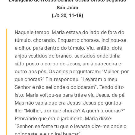
Evangelho de Nosso Senhor Jesus Cristo segundo
São João
(
Jo
20, 11-18)
Naquele tempo, Maria estava do lado de fora do
túmulo, chorando. Enquanto chorava, inclinou-se
e olhou para dentro do túmulo. Viu, então, dois
anjos vestidos de branco, sentados onde tinha
sido posto o corpo de Jesus, um à cabeceira e
outro aos pés. Os anjos perguntaram: “Mulher, por
que choras?” Ela respondeu: “Levaram o meu
Senhor e não sei onde o colocaram”. Tendo dito
isto, Maria voltou-se para trás e viu Jesus, de pé.
Mas não sabia que era Jesus. Jesus perguntou-
lhe: “Mulher, por que choras? A quem procuras?”
Pensando que era o jardineiro, Maria disse:
“Senhor, se foste tu que o levaste dize-me onde o
colocaste, e eu o irei buscar”.