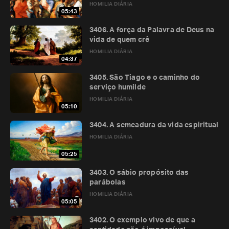
HOMILIA DIÁRIA
05:43
3406. A força da Palavra de Deus na
vida de quem crê
HOMILIA DIÁRIA
04:37
3405. São Tiago e o caminho do
serviço humilde
HOMILIA DIÁRIA
05:10
3404. A semeadura da vida espiritual
HOMILIA DIÁRIA
05:25
3403. O sábio propósito das
parábolas
HOMILIA DIÁRIA
05:05
3402. O exemplo vivo de que a