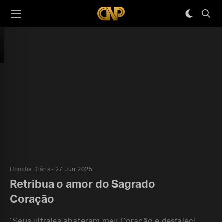
Homilia Diária
27 Jun 2025
Retribua o amor do Sagrado
Coração
“Seus ultrajes abateram meu Coração e desfaleci.