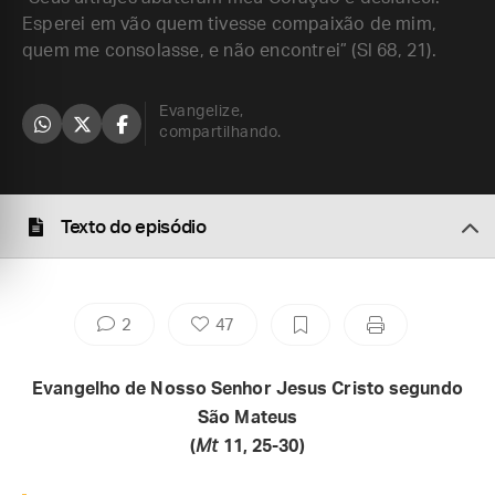
Esperei em vão quem tivesse compaixão de mim,
quem me consolasse, e não encontrei” (Sl 68, 21).
Evangelize,
compartilhando.
Texto do episódio
2
47
Evangelho de Nosso Senhor Jesus Cristo segundo
São Mateus
(
Mt
11, 25-30)