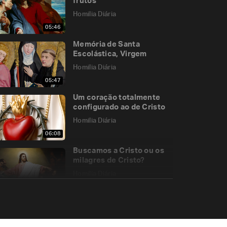
frutos
Homilia Diária
05:46
Memória de Santa
Escolástica, Virgem
Homilia Diária
05:47
Um coração totalmente
configurado ao de Cristo
Homilia Diária
06:08
Buscamos a Cristo ou os
milagres de Cristo?
Homilia Diária
09:00
“Quem não é contra nós é
a nosso favor”