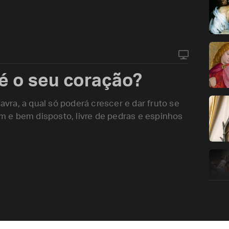
 é o seu coração?
ra, a qual só poderá crescer e dar fruto se
 e bem disposto, livre de pedras e espinhos