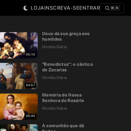
LOJA
INSCREVA-SE
ENTRAR
⌘
K
Deus dá sua graça aos
humildes
Homilia Diária
05:10
“Benedictus”: o cântico
de Zacarias
Homilia Diária
04:57
Memória de Nossa
Senhora do Rosário
Homilia Diária
05:40
A comunhão que dá