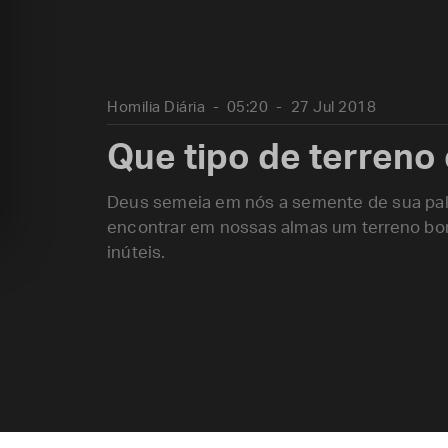
Homilia Diária
05:20
27 Jul 2018
Que tipo de terreno
Deus semeia em nós a semente de sua palav
encontrar em nossas almas um terreno bom
inúteis.