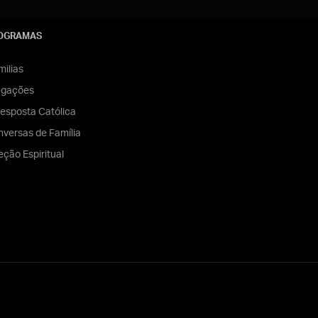
OGRAMAS
ilias
egações
esposta Católica
versas de Família
eção Espiritual