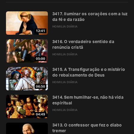
3417. Iluminar os corações com a luz
da fé e da razão
HOMILIA DIÁRIA
12:41
3416. O verdadeiro sentido da
renúncia cristã
HOMILIA DIÁRIA
05:00
3415. A Transfiguração e o mistério
do rebaixamento de Deus
HOMILIA DIÁRIA
06:50
3414. Sem humilhar-se, não há vida
espiritual
HOMILIA DIÁRIA
04:49
3413. O confessor que fez o diabo
tremer