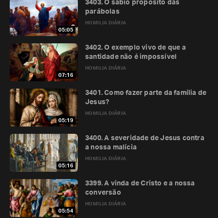
3403. O sábio propósito das
parábolas
HOMILIA DIÁRIA
05:05
3402. O exemplo vivo de que a
santidade não é impossível
HOMILIA DIÁRIA
07:16
3401. Como fazer parte da família de
Jesus?
HOMILIA DIÁRIA
05:19
3400. A severidade de Jesus contra
a nossa malícia
HOMILIA DIÁRIA
05:16
3399. A vinda de Cristo e a nossa
conversão
HOMILIA DIÁRIA
05:54