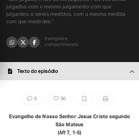
julgados com o mesmo julgamento com que
julgardes; e sereis medidos, com a mesma medida
com que medirdes.”
Evangelize,
compartilhando.
Texto do episódio
5
50
Evangelho de Nosso Senhor Jesus Cristo segundo
São Mateus
(
Mt
7, 1-5)