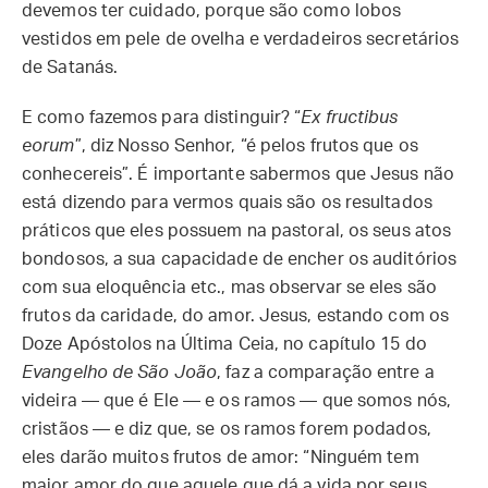
devemos ter cuidado, porque são como lobos
vestidos em pele de ovelha e verdadeiros secretários
de Satanás.
E como fazemos para distinguir? “
Ex fructibus
eorum
”, diz Nosso Senhor, “é pelos frutos que os
conhecereis”. É importante sabermos que Jesus não
está dizendo para vermos quais são os resultados
práticos que eles possuem na pastoral, os seus atos
bondosos, a sua capacidade de encher os auditórios
com sua eloquência etc., mas observar se eles são
frutos da caridade, do amor. Jesus, estando com os
Doze Apóstolos na Última Ceia, no capítulo 15 do
Evangelho de São João
, faz a comparação entre a
videira — que é Ele — e os ramos — que somos nós,
cristãos — e diz que, se os ramos forem podados,
eles darão muitos frutos de amor: “Ninguém tem
maior amor do que aquele que dá a vida por seus