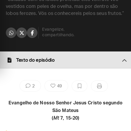
vestidos com peles de ovelha, mas por dentro são
lobos ferozes. Vós os conhecereis pelos seus frutos.”
Evangelize,
compartilhando.
Texto do episódio
2
49
Evangelho de Nosso Senhor Jesus Cristo segundo
São Mateus
(
Mt
7, 15-20)