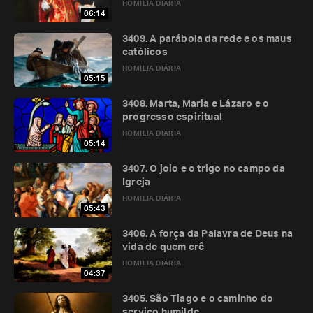
HOMILIA DIÁRIA
06:14
3409. A parábola da rede e os maus
católicos
HOMILIA DIÁRIA
05:15
3408. Marta, Maria e Lázaro e o
progresso espiritual
HOMILIA DIÁRIA
05:14
3407. O joio e o trigo no campo da
Igreja
HOMILIA DIÁRIA
05:43
3406. A força da Palavra de Deus na
vida de quem crê
HOMILIA DIÁRIA
04:37
3405. São Tiago e o caminho do
serviço humilde