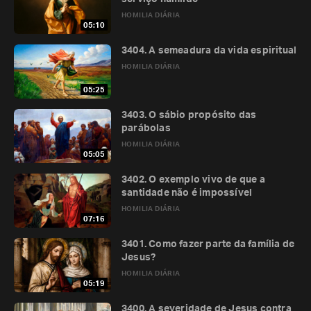
HOMILIA DIÁRIA
05:10
3404. A semeadura da vida espiritual
HOMILIA DIÁRIA
05:25
3403. O sábio propósito das
parábolas
HOMILIA DIÁRIA
05:05
3402. O exemplo vivo de que a
santidade não é impossível
HOMILIA DIÁRIA
07:16
3401. Como fazer parte da família de
Jesus?
HOMILIA DIÁRIA
05:19
3400. A severidade de Jesus contra