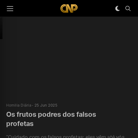
Homilia Diária
25 Jun 2025
Os frutos podres dos falsos
profetas
“Cuidado com os falsos profetas: eles vêm até vós