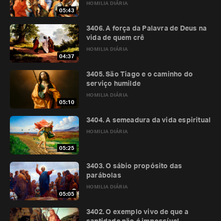
HOMILIA DIÁRIA
05:43
3406. A força da Palavra de Deus na
vida de quem crê
HOMILIA DIÁRIA
04:37
3405. São Tiago e o caminho do
serviço humilde
HOMILIA DIÁRIA
05:10
3404. A semeadura da vida espiritual
HOMILIA DIÁRIA
05:25
3403. O sábio propósito das
parábolas
HOMILIA DIÁRIA
05:05
3402. O exemplo vivo de que a