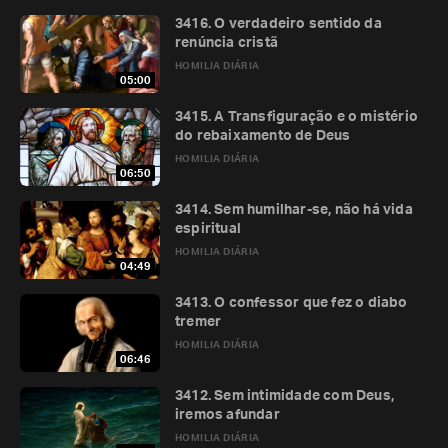
3416. O verdadeiro sentido da
renúncia cristã
HOMILIA DIÁRIA
05:00
3415. A Transfiguração e o mistério
do rebaixamento de Deus
HOMILIA DIÁRIA
06:50
3414. Sem humilhar-se, não há vida
espiritual
HOMILIA DIÁRIA
04:49
3413. O confessor que fez o diabo
tremer
HOMILIA DIÁRIA
06:46
3412. Sem intimidade com Deus,
iremos afundar
HOMILIA DIÁRIA