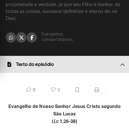
propriedade e verdade, já que seu Filho é Senhor de
todas as coisas, sucessor definitivo e eterno do rei
Davi.
Evangelize,
compartilhando.
Texto do episódio
0
3
Evangelho de Nosso Senhor Jesus Cristo segundo
São Lucas
(
Lc
1,26-38)