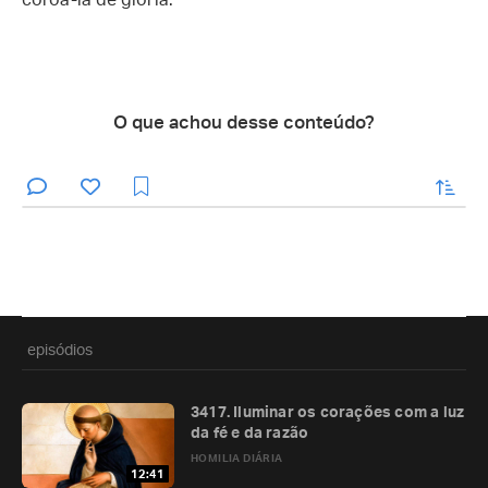
coroá-la de glória.
O que achou desse conteúdo?
enviar
episódios
3417. Iluminar os corações com a luz
da fé e da razão
HOMILIA DIÁRIA
12:41