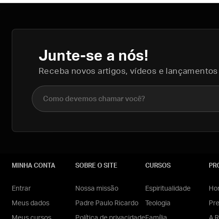
Junte-se a nós!
Receba novos artigos, vídeos e lançamentos
Nome completo
MINHA CONTA
SOBRE O SITE
CURSOS
PR
Entrar
Nossa missão
Espiritualidade
Hom
Meus dados
Padre Paulo Ricardo
Teologia
Pr
Meus cursos
Política de privacidade
Família
A R