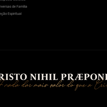
versas de Família
eção Espiritual