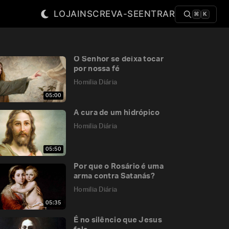
LOJA
INSCREVA-SE
ENTRAR
⌘
K
O Senhor se deixa tocar
por nossa fé
Homilia Diária
05:00
A cura de um hidrópico
Homilia Diária
05:50
Por que o Rosário é uma
arma contra Satanás?
Homilia Diária
05:35
É no silêncio que Jesus