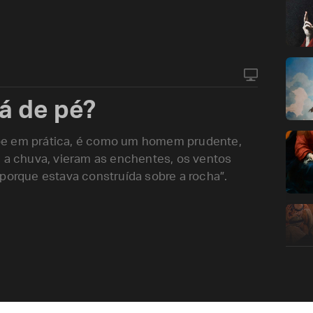
rá de pé?
õe em prática, é como um homem prudente,
u a chuva, vieram as enchentes, os ventos
 porque estava construída sobre a rocha”.