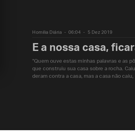
Homilia Diária
06:04
5 Dez 2019
E a nossa casa, fica
“Quem ouve estas minhas palavras e as p
que construiu sua casa sobre a rocha. Cai
deram contra a casa, mas a casa não caiu,