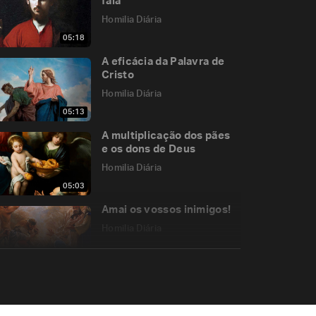
fala
Homilia Diária
05:18
A eficácia da Palavra de
Cristo
Homilia Diária
05:13
A multiplicação dos pães
e os dons de Deus
Homilia Diária
05:03
Amai os vossos inimigos!
Homilia Diária
06:04
O que São Tomé diria do
relativismo religioso?