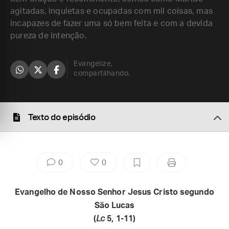
agitadas, inquietas e ocupadas com mil coisas, mas
incapazes de fazer uma só bem feita e com a devida
pureza de intenção.
Evangelize,
compartilhando.
Texto do episódio
0
0
Evangelho de Nosso Senhor Jesus Cristo segundo
São Lucas
(
Lc
5, 1-11)