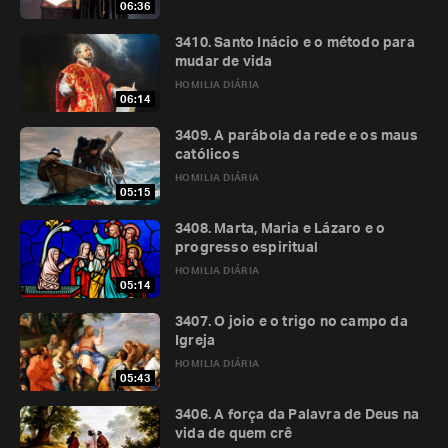
06:36
3410. Santo Inácio e o método para
mudar de vida
HOMILIA DIÁRIA
06:14
3409. A parábola da rede e os maus
católicos
HOMILIA DIÁRIA
05:15
3408. Marta, Maria e Lázaro e o
progresso espiritual
HOMILIA DIÁRIA
05:14
3407. O joio e o trigo no campo da
Igreja
HOMILIA DIÁRIA
05:43
3406. A força da Palavra de Deus na
vida de quem crê