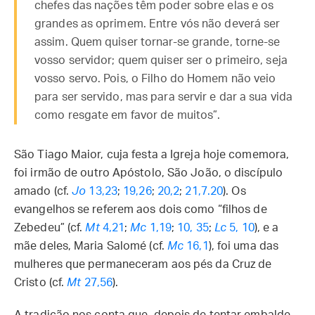
chefes das nações têm poder sobre elas e os
grandes as oprimem. Entre vós não deverá ser
assim. Quem quiser tornar-se grande, torne-se
vosso servidor; quem quiser ser o primeiro, seja
vosso servo. Pois, o Filho do Homem não veio
para ser servido, mas para servir e dar a sua vida
como resgate em favor de muitos”.
São Tiago Maior, cuja festa a Igreja hoje comemora,
foi irmão de outro Apóstolo, São João, o discípulo
amado (cf.
Jo
13,23
;
19,26
;
20,2
;
21,7.20
). Os
evangelhos se referem aos dois como “filhos de
Zebedeu” (cf.
Mt
4,21
;
Mc
1,19
;
10, 35
;
Lc
5, 10
), e a
mãe deles, Maria Salomé (cf.
Mc
16,1
), foi uma das
mulheres que permaneceram aos pés da Cruz de
Cristo (cf.
Mt
27,56
).