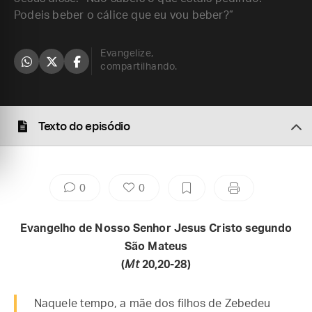
Podeis beber o cálice que eu vou beber?”
Evangelize,
compartilhando.
Texto do episódio
0
0
Evangelho de Nosso Senhor Jesus Cristo segundo
São Mateus
(
Mt
20,20-28)
Naquele tempo, a mãe dos filhos de Zebedeu