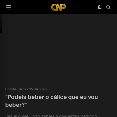
Homilia Diária
25 Jul 2022
“Podeis beber o cálice que eu vou
beber?”
Jesus disse: “Não sabeis o que estais pedindo.