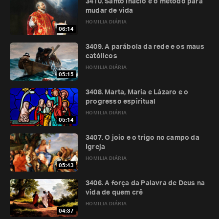
3410. Santo Inácio e o método para
mudar de vida
HOMILIA DIÁRIA
06:14
3409. A parábola da rede e os maus
católicos
HOMILIA DIÁRIA
05:15
3408. Marta, Maria e Lázaro e o
progresso espiritual
HOMILIA DIÁRIA
05:14
3407. O joio e o trigo no campo da
Igreja
HOMILIA DIÁRIA
05:43
3406. A força da Palavra de Deus na
vida de quem crê
HOMILIA DIÁRIA
04:37