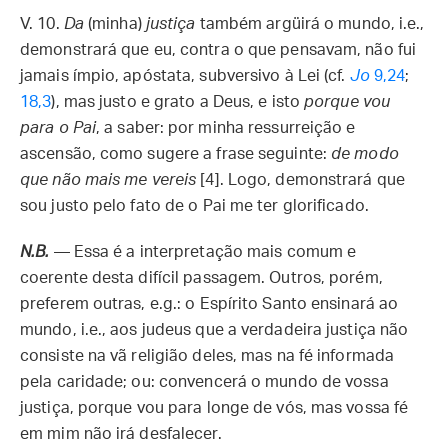
V. 10.
Da
(minha)
justiça
também argüirá o mundo, i.e.,
demonstrará que eu, contra o que pensavam, não fui
jamais ímpio, apóstata, subversivo à Lei (cf.
Jo
9,24
;
18,3
), mas justo e grato a Deus, e isto
porque vou
para o Pai
, a saber: por minha ressurreição e
ascensão, como sugere a frase seguinte:
de modo
que não mais me vereis
[4]. Logo, demonstrará que
sou justo pelo fato de o Pai me ter glorificado.
N.B.
— Essa é a interpretação mais comum e
coerente desta difícil passagem. Outros, porém,
preferem outras, e.g.: o Espírito Santo ensinará ao
mundo, i.e., aos judeus que a verdadeira justiça não
consiste na vã religião deles, mas na fé informada
pela caridade; ou: convencerá o mundo de vossa
justiça, porque vou para longe de vós, mas vossa fé
em mim não irá desfalecer.