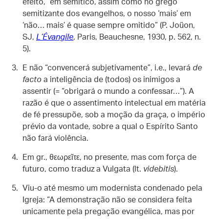
efeito, “em semítico, assim como no grego
semitizante dos evangelhos, o nosso ‘mais’ em
‘não… mais’ é quase sempre omitido” (P. Joüon,
SJ,
L’Évangile
, Paris, Beauchesne, 1930, p. 562, n.
5).
E não “convencerá subjetivamente”, i.e., levará
de
facto
a inteligência de (todos) os inimigos a
assentir (= “obrigará o mundo a confessar…”). A
razão é que o assentimento intelectual em matéria
de fé pressupõe, sob a moção da graça, o império
prévio da vontade, sobre a qual o Espírito Santo
não fará violência.
Em gr., θεωρεῖτε, no presente, mas com força de
futuro, como traduz a Vulgata (lt.
videbitis
).
Viu-o até mesmo um modernista condenado pela
Igreja: “A demonstração não se considera feita
unicamente pela pregação evangélica, mas por