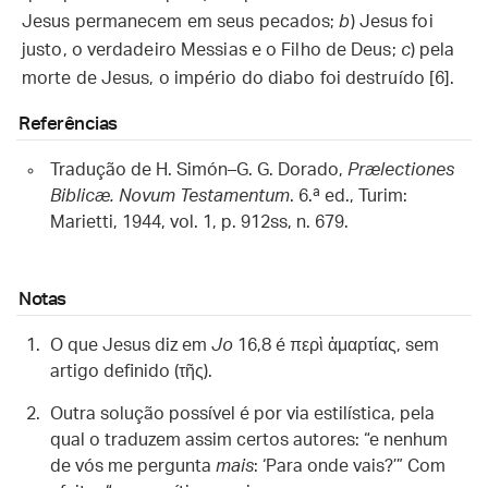
Jesus permanecem em seus pecados;
b
) Jesus foi
justo, o verdadeiro Messias e o Filho de Deus;
c
) pela
morte de Jesus, o império do diabo foi destruído [6].
Referências
Tradução de H. Simón–G. G. Dorado,
Prælectiones
Biblicæ. Novum Testamentum
. 6.ª ed., Turim:
Marietti, 1944, vol. 1, p. 912ss, n. 679.
Notas
O que Jesus diz em
Jo
16,8 é περὶ ἁμαρτίας, sem
artigo definido (τῆς).
Outra solução possível é por via estilística, pela
qual o traduzem assim certos autores: “e nenhum
de vós me pergunta
mais
: ‘Para onde vais?’” Com