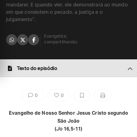
mandarei. E quando vier, ele demonstrará ao mundo
em que consistem o pecado, a justiça e o
julgamento”.
Evangelize,
compartilhando.
Texto do episódio
0
0
Evangelho de Nosso Senhor Jesus Cristo segundo
São João
(
Jo
16,5-11)