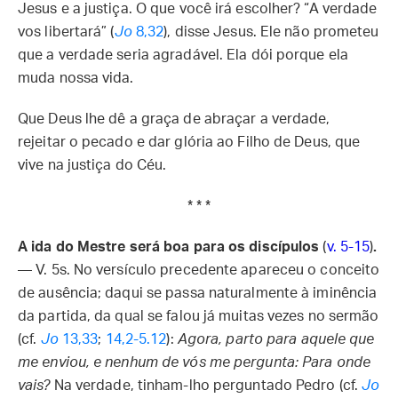
Jesus e a justiça. O que você irá escolher? “A verdade
vos libertará” (
Jo
8,32
), disse Jesus. Ele não prometeu
que a verdade seria agradável. Ela dói porque ela
muda nossa vida.
Que Deus lhe dê a graça de abraçar a verdade,
rejeitar o pecado e dar glória ao Filho de Deus, que
vive na justiça do Céu.
* * *
A ida do Mestre será boa para os discípulos
(
v. 5-15
)
.
— V. 5s. No versículo precedente apareceu o conceito
de ausência; daqui se passa naturalmente à iminência
da partida, da qual se falou já muitas vezes no sermão
(cf.
Jo
13,33
;
14,2-5.12
):
Agora, parto para aquele que
me enviou, e nenhum de vós me pergunta: Para onde
vais?
Na verdade, tinham-lho perguntado Pedro (cf.
Jo