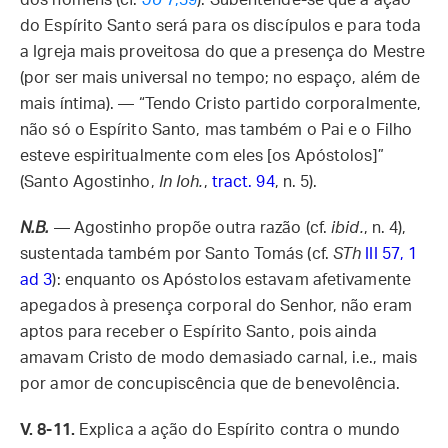
dos homens (cf.
Jo
7,39
). Subentende-se que a ação
do Espírito Santo será para os discípulos e para toda
a Igreja mais proveitosa do que a presença do Mestre
(por ser mais universal no tempo; no espaço, além de
mais íntima). — “Tendo Cristo partido corporalmente,
não só o Espírito Santo, mas também o Pai e o Filho
esteve espiritualmente com eles [os Apóstolos]”
(Santo Agostinho,
In Ioh.
,
tract. 94
, n. 5).
N.B.
— Agostinho propõe outra razão (cf.
ibid.
, n. 4),
sustentada também por Santo Tomás (cf.
STh
III 57, 1
ad 3
): enquanto os Apóstolos estavam afetivamente
apegados à presença corporal do Senhor, não eram
aptos para receber o Espírito Santo, pois ainda
amavam Cristo de modo demasiado carnal, i.e., mais
por amor de concupiscência que de benevolência.
V. 8-11.
Explica a ação do Espírito contra o mundo