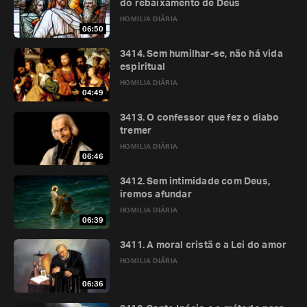
do rebaixamento de Deus
HOMILIA DIÁRIA
06:50
3414. Sem humilhar-se, não há vida
espiritual
HOMILIA DIÁRIA
04:49
3413. O confessor que fez o diabo
tremer
HOMILIA DIÁRIA
06:46
3412. Sem intimidade com Deus,
iremos afundar
HOMILIA DIÁRIA
06:39
3411. A moral cristã e a Lei do amor
HOMILIA DIÁRIA
06:36