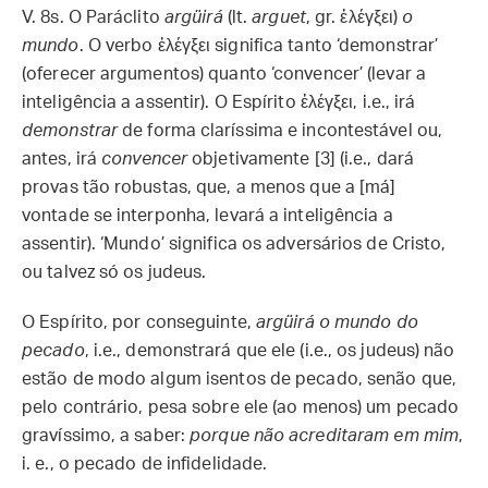
V. 8s. O Paráclito
argüirá
(lt.
arguet
, gr. ἐλέγξει)
o
mundo
. O verbo ἐλέγξει significa tanto ‘demonstrar’
(oferecer argumentos) quanto ‘convencer’ (levar a
inteligência a assentir). O Espírito ἐλέγξει, i.e., irá
demonstrar
de forma claríssima e incontestável ou,
antes, irá
convencer
objetivamente [3] (i.e., dará
provas tão robustas, que, a menos que a [má]
vontade se interponha, levará a inteligência a
assentir). ‘Mundo’ significa os adversários de Cristo,
ou talvez só os judeus.
O Espírito, por conseguinte,
argüirá o mundo do
pecado
, i.e., demonstrará que ele (i.e., os judeus) não
estão de modo algum isentos de pecado, senão que,
pelo contrário, pesa sobre ele (ao menos) um pecado
gravíssimo, a saber:
porque não acreditaram em mim
,
i. e., o pecado de infidelidade.