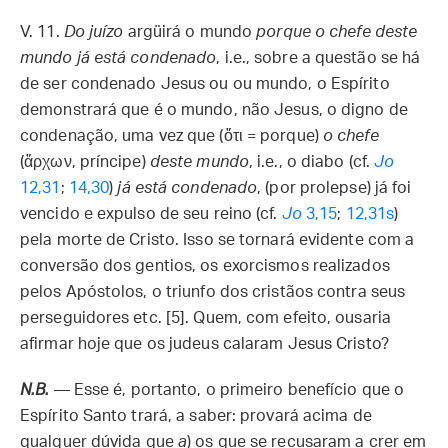
V. 11.
Do juízo
argüirá o mundo
porque o chefe deste
mundo já está condenado
, i.e., sobre a questão se há
de ser condenado Jesus ou ou mundo, o Espírito
demonstrará que é o mundo, não Jesus, o digno de
condenação, uma vez que (ὅτι = porque)
o chefe
(ἄρχων, príncipe)
deste mundo
, i.e., o diabo (cf.
Jo
12,31
;
14,30
)
já está condenado
, (por prolepse) já foi
vencido e expulso de seu reino (cf.
Jo
3,15
;
12,31s
)
pela morte de Cristo. Isso se tornará evidente com a
conversão dos gentios, os exorcismos realizados
pelos Apóstolos, o triunfo dos cristãos contra seus
perseguidores etc. [5]. Quem, com efeito, ousaria
afirmar hoje que os judeus calaram Jesus Cristo?
N.B.
— Esse é, portanto, o primeiro benefício que o
Espírito Santo trará, a saber: provará acima de
qualquer dúvida que
a
) os que se recusaram a crer em