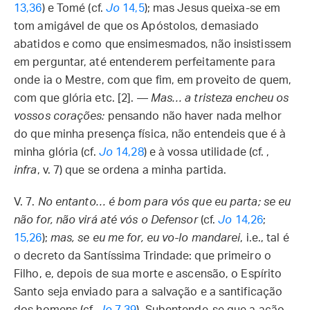
13,36
) e Tomé (cf.
Jo
14,5
); mas Jesus queixa-se em
tom amigável de que os Apóstolos, demasiado
abatidos e como que ensimesmados, não insistissem
em perguntar, até entenderem perfeitamente para
onde ia o Mestre, com que fim, em proveito de quem,
com que glória etc. [2]. —
Mas… a tristeza encheu os
vossos corações:
pensando não haver nada melhor
do que minha presença física, não entendeis que é à
minha glória (cf.
Jo
14,28
) e à vossa utilidade (cf. ,
infra
, v. 7) que se ordena a minha partida.
V. 7.
No entanto… é bom para vós que eu parta; se eu
não for, não virá até vós o Defensor
(cf.
Jo
14,26
;
15,26
);
mas, se eu me for, eu vo-lo mandarei
, i.e., tal é
o decreto da Santíssima Trindade: que primeiro o
Filho, e, depois de sua morte e ascensão, o Espírito
Santo seja enviado para a salvação e a santificação