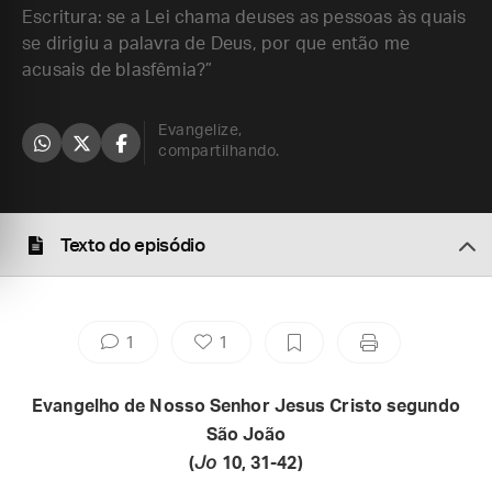
Escritura: se a Lei chama deuses as pessoas às quais
se dirigiu a palavra de Deus, por que então me
acusais de blasfêmia?”
Evangelize,
compartilhando.
Texto do episódio
1
1
Evangelho de Nosso Senhor Jesus Cristo segundo
São João
(
Jo
10, 31-42)