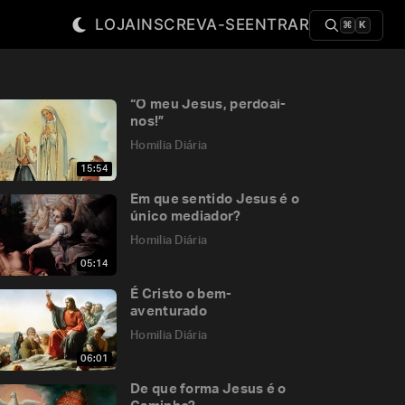
LOJA
INSCREVA-SE
ENTRAR
⌘
K
“Ó meu Jesus, perdoai-
nos!”
Homilia Diária
15:54
Em que sentido Jesus é o
único mediador?
Homilia Diária
05:14
É Cristo o bem-
aventurado
Homilia Diária
06:01
De que forma Jesus é o