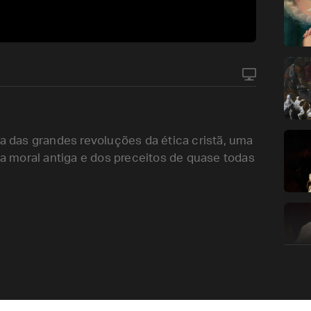
das grandes revoluções da ética cristã, uma
 da moral antiga e dos preceitos de quase todas