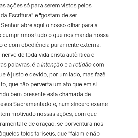
as ações só para serem vistos pelos
 da Escritura" e "gostam de ser
Senhor abre aqui o nosso olhar para a
 de cumprirmos tudo o que nos manda nossa
smo e com obediência puramente externa,
o nervo de toda vida cristã autêntica e
as palavras, é a
intenção
e a
retidão
com
e é justo e devido, por um lado, mas fazê-
eito, que não perverta um ato que em si
ndo bem presente esta chamada de
Jesus Sacramentado e, num sincero exame
e tem motivado nossas ações, com que
cramental e de oração, se porventura nos
ueles tolos fariseus, que "falam e não