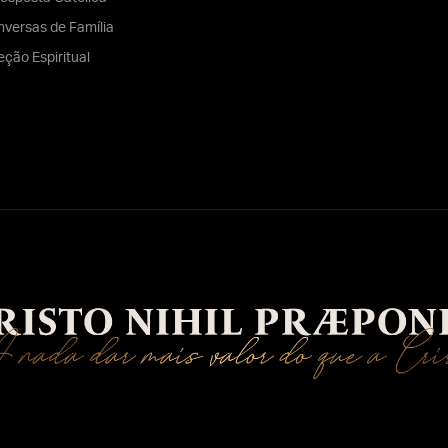
versas de Família
eção Espiritual