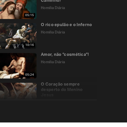
Caminho?
Homilia Diária
05:15
O rico epulão e o Inferno
Homilia Diária
10:16
Amor, não “cosmética”!
Homilia Diária
05:24
O Coração sempre
desperto do Menino
Jesus
Homilia Diária
06:24
O desespero de quem não
tem fé