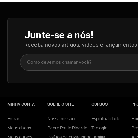
Junte-se a nós!
Receba novos artigos, vídeos e lançamentos
Nome completo
MINHA CONTA
SOBRE O SITE
CURSOS
PR
Entrar
Nossa missão
Espiritualidade
Hom
Meus dados
Padre Paulo Ricardo
Teologia
Pr
Meus cursos
Política de privacidade
Família
A R