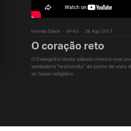
Homilia Diária
04:43
26 Ago 2017
O coração reto
O Evangelho deste sábado mostra-nos uma 
verdadeira "reviravolta" do ponto de vista
as falsas religiões.