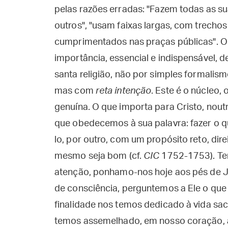
pelas razões erradas: "Fazem todas as su
outros", "usam faixas largas, com trechos
cumprimentados nas praças públicas". O 
importância, essencial e indispensável,
santa religião, não por simples formali
mas com
reta intenção
. Este é o núcleo, 
genuína. O que importa para Cristo, noutr
que obedecemos à sua palavra: fazer o qu
lo, por outro, com um propósito reto, dir
mesmo seja bom (cf.
CIC
1752-1753). Te
atenção, ponhamo-nos hoje aos pés de 
de consciência, perguntemos a Ele o qu
finalidade nos temos dedicado à vida sa
temos assemelhado, em nosso coração, àq