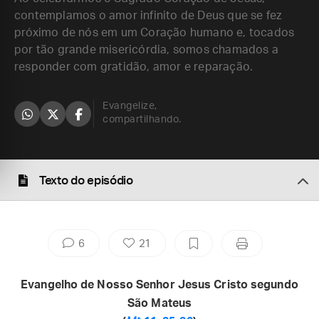
contemplamos o amor infinito de Deus que se fez
próximo de nós em um Coração humano e, tocados
por tão grande misericórdia, somos chamados a
responder com gratidão, amor e reparação.
Evangelize,
compartilhando.
Texto do episódio
6
21
Evangelho de Nosso Senhor Jesus Cristo segundo
São Mateus