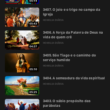
05:14
3407. O joio e o trigo no campo da
Igreja
HOMILIA DIÁRIA
05:43
3406. A força da Palavra de Deus na
vida de quem crê
HOMILIA DIÁRIA
04:37
3405. São Tiago e o caminho do
serviço humilde
HOMILIA DIÁRIA
05:10
3404. A semeadura da vida espiritual
HOMILIA DIÁRIA
05:25
3403. O sábio propósito das
parábolas