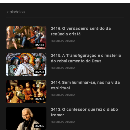
episódios
3416. O verdadeiro sentido da
renúncia cristã
HOMILIA DIÁRIA
05:00
3415. A Transfiguração e o mistério
do rebaixamento de Deus
HOMILIA DIÁRIA
06:50
3414. Sem humilhar-se, não há vida
espiritual
HOMILIA DIÁRIA
04:49
3413. O confessor que fez o diabo
tremer
HOMILIA DIÁRIA
06:46