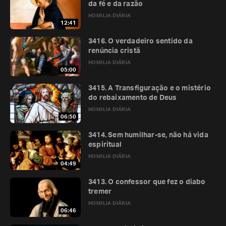
da fé e da razão
HOMILIA DIÁRIA
12:41
3416. O verdadeiro sentido da
renúncia cristã
HOMILIA DIÁRIA
05:00
3415. A Transfiguração e o mistério
do rebaixamento de Deus
HOMILIA DIÁRIA
06:50
3414. Sem humilhar-se, não há vida
espiritual
HOMILIA DIÁRIA
04:49
3413. O confessor que fez o diabo
tremer
HOMILIA DIÁRIA
06:46