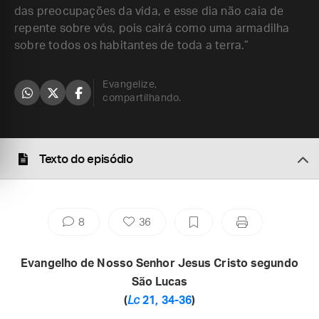
das preocupações da vida, e esse dia não caia de
repente sobre vós, pois cairá como uma armadilha
sobre todos os habitantes de toda a terra.”
Evangelize,
compartilhando.
Texto do episódio
8
36
Evangelho de Nosso Senhor Jesus Cristo segundo
São Lucas
(
Lc
21, 34-36
)