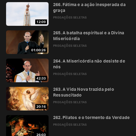
266. Fátima e a ação inesperada da
graça
PREGAÇÕES SELETAS
12:09
265. A batalha espiritual e a Divina
Misericórdia
PREGAÇÕES SELETAS
01:00:26
264. A Misericórdia não desiste de
nós
PREGAÇÕES SELETAS
42:33
263. A Vida Nova trazida pelo
Ressuscitado
PREGAÇÕES SELETAS
20:16
262. Pilatos e o tormento da Verdade
PREGAÇÕES SELETAS
26:03