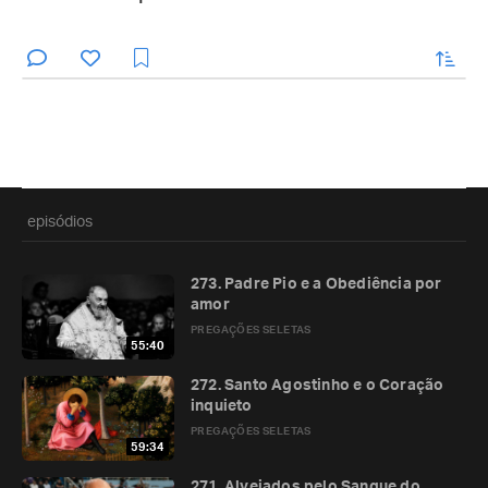
enviar
episódios
273. Padre Pio e a Obediência por
amor
PREGAÇÕES SELETAS
55:40
272. Santo Agostinho e o Coração
inquieto
PREGAÇÕES SELETAS
59:34
271. Alvejados pelo Sangue do