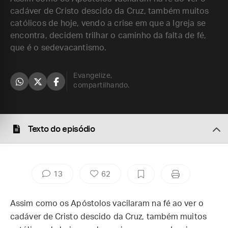
cadáver de Cristo descido da Cruz, também muitos
católicos de hoje, vendo a crise em que a Igreja se
encontra, decidem trilhar o caminho da falta de fé,
que é o sedevacantismo.
Evangelize,
compartilhando.
Texto do episódio
13
62
Assim como os Apóstolos vacilaram na fé ao ver o
cadáver de Cristo descido da Cruz, também muitos