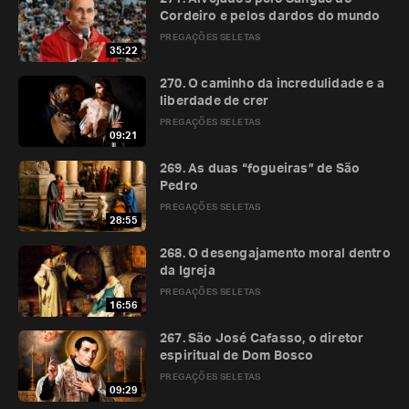
Cordeiro e pelos dardos do mundo
PREGAÇÕES SELETAS
35:22
270. O caminho da incredulidade e a
liberdade de crer
PREGAÇÕES SELETAS
09:21
269. As duas “fogueiras” de São
Pedro
PREGAÇÕES SELETAS
28:55
268. O desengajamento moral dentro
da Igreja
PREGAÇÕES SELETAS
16:56
267. São José Cafasso, o diretor
espiritual de Dom Bosco
PREGAÇÕES SELETAS
09:29