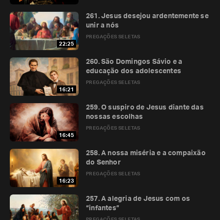
261. Jesus desejou ardentemente se
unir a nós
PREGAÇÕES SELETAS
22:25
260. São Domingos Sávio e a
educação dos adolescentes
PREGAÇÕES SELETAS
16:21
259. O suspiro de Jesus diante das
nossas escolhas
PREGAÇÕES SELETAS
16:45
258. A nossa miséria e a compaixão
do Senhor
PREGAÇÕES SELETAS
16:23
257. A alegria de Jesus com os
“infantes”
PREGAÇÕES SELETAS