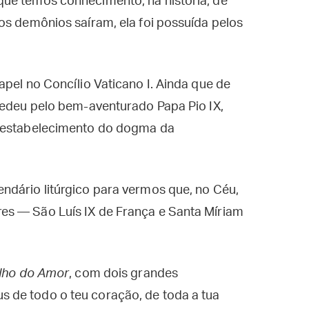
ue temos conhecimento, na história, de
os demônios saíram, ela foi possuída pelos
apel no Concílio Vaticano I. Ainda que de
cedeu pelo bem-aventurado Papa Pio IX,
o estabelecimento do dogma da
ndário litúrgico para vermos que, no Céu,
es — São Luís IX de França e Santa Míriam
lho do Amor
, com dois grandes
 de todo o teu coração, de toda a tua