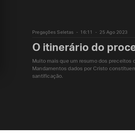
Pregações Seletas
16:11
25 Ago 2023
O itinerário do proc
Muito mais que um resumo dos preceitos d
Mandamentos dados por Cristo constituem 
santificação.