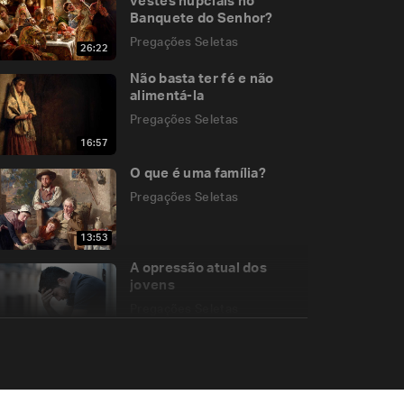
vestes nupciais no
Banquete do Senhor?
Pregações Seletas
26:22
Não basta ter fé e não
alimentá-la
Pregações Seletas
16:57
O que é uma família?
Pregações Seletas
13:53
A opressão atual dos
jovens
Pregações Seletas
14:01
Santo Antônio de Lisboa e
a “reconquista” dos
católicos