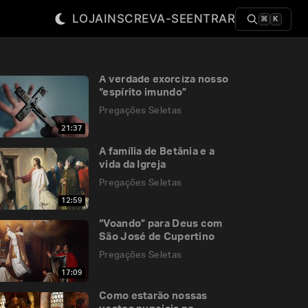
LOJA
INSCREVA-SE
ENTRAR
⌘
K
A verdade exorciza nosso
“espírito imundo”
Pregações Seletas
21:37
A família de Betânia e a
vida da Igreja
Pregações Seletas
12:59
“Voando” para Deus com
São José de Cupertino
Pregações Seletas
17:09
Como estarão nossas