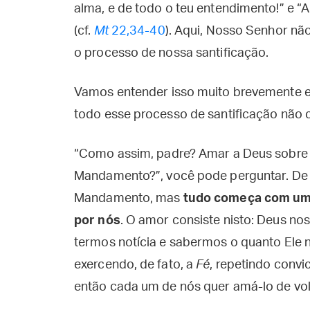
alma, e de todo o teu entendimento!” e 
(cf.
Mt
22,34-40
). Aqui, Nosso Senhor nã
o processo de nossa santificação.
Vamos entender isso muito brevemente e a
todo esse processo de santificação nã
“Como assim, padre? Amar a Deus sobre 
Mandamento?”, você pode perguntar. De fa
Mandamento, mas
tudo começa com uma
por nós
. O amor consiste nisto: Deus no
termos notícia e sabermos o quanto Ele 
exercendo, de fato, a
Fé
, repetindo conv
então cada um de nós quer amá-lo de vol