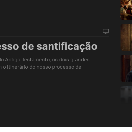
esso de santificação
o Antigo Testamento, os dois grandes
o itinerário do nosso processo de