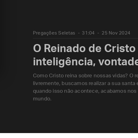
Pregações Seletas
31:04
25 Nov 2024
O Reinado de Cristo
inteligência, vontad
Como Cristo reina sobre nossas vidas? O 
livremente, buscamos realizar a sua santa
quando isso não acontece, acabamos nos t
mundo.