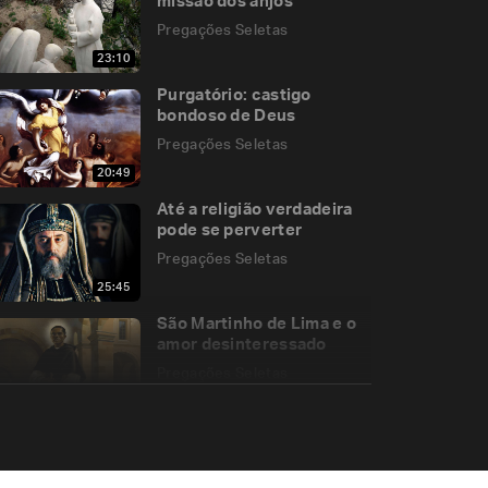
missão dos anjos
Pregações Seletas
23:10
Purgatório: castigo
bondoso de Deus
Pregações Seletas
20:49
Até a religião verdadeira
pode se perverter
Pregações Seletas
25:45
São Martinho de Lima e o
amor desinteressado
Pregações Seletas
13:22
As amarras do
materialismo