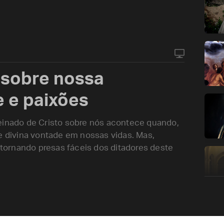
 sobre nossa
e e paixões
reinado de Cristo sobre nós acontece quando,
 e divina vontade em nossas vidas. Mas,
ornando presas fáceis dos ditadores deste