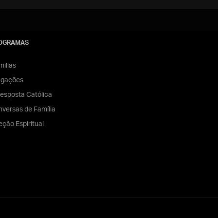
OGRAMAS
ilias
egações
esposta Católica
versas de Família
eção Espiritual