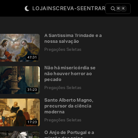
LOJA
INSCREVA-SE
ENTRAR
⌘
K
A Santíssima Trindade e a
nossa salvação
Pregações Seletas
47:31
Não há misericórdia se
não houver horror ao
pecado
Pregações Seletas
31:23
Santo Alberto Magno,
precursor da ciência
moderna
Pregações Seletas
17:23
O Anjo de Portugal e a