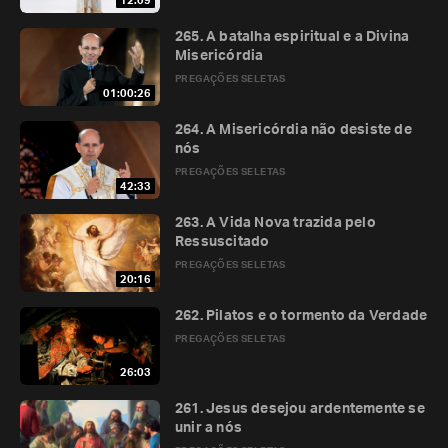
12:09
265. A batalha espiritual e a Divina
Misericórdia
PREGAÇÕES SELETAS
01:00:26
264. A Misericórdia não desiste de
nós
PREGAÇÕES SELETAS
42:33
263. A Vida Nova trazida pelo
Ressuscitado
PREGAÇÕES SELETAS
20:16
262. Pilatos e o tormento da Verdade
PREGAÇÕES SELETAS
26:03
261. Jesus desejou ardentemente se
unir a nós