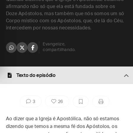
afirmando não só que ela está fundada sobre os
Doze Apóstolos, mas também que nós somos um só
Corpo místico com os Apóstolos, que, de lá do Céu,
intercedem por nossas necessidades.
Evangelize,
compartilhando.
Texto do episódio
3
26
Ao dizer que a Igreja é Apostólica, não só estamos
dizendo que temos a mesma fé dos Apóstolos, os