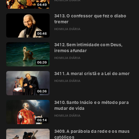
HOMILIA DIÁRIA
04:49
3413. O confessor que fez o diabo
tremer
HOMILIA DIÁRIA
06:46
3412. Sem intimidade com Deus,
iremos afundar
HOMILIA DIÁRIA
06:39
3411. A moral cristã e a Lei do amor
HOMILIA DIÁRIA
06:36
3410. Santo Inácio e o método para
mudar de vida
HOMILIA DIÁRIA
06:14
3409. A parábola da rede e os maus
católicos