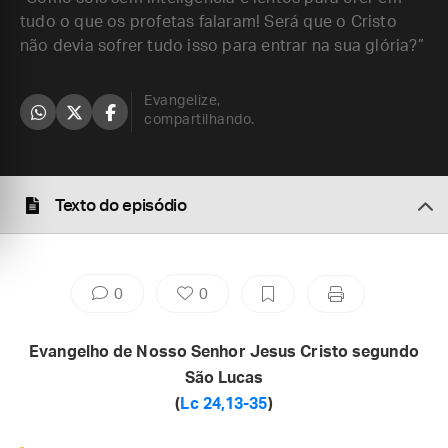
tudo o que os profetas falaram! Será que o Cristo
não devia sofrer tudo isso para entrar na sua glória?”
Evangelize,
compartilhando.
Texto do episódio
0
0
Evangelho de Nosso Senhor Jesus Cristo segundo
São Lucas
(
Lc 24,13-35
)