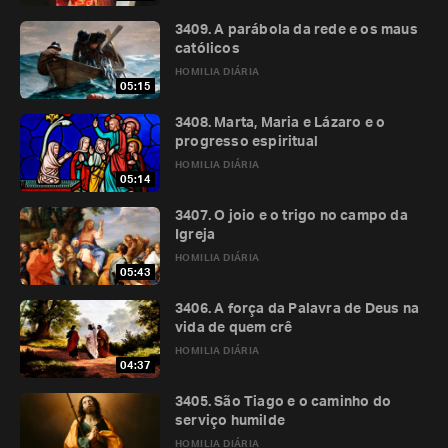
3409. A parábola da rede e os maus
católicos
HOMILIA DIÁRIA
05:15
3408. Marta, Maria e Lázaro e o
progresso espiritual
HOMILIA DIÁRIA
05:14
3407. O joio e o trigo no campo da
Igreja
HOMILIA DIÁRIA
05:43
3406. A força da Palavra de Deus na
vida de quem crê
HOMILIA DIÁRIA
04:37
3405. São Tiago e o caminho do
serviço humilde
HOMILIA DIÁRIA