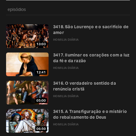
episódios
3418. São Lourenço e o sacrifício de
amor
HOMILIA DIÁRIA
13:03
3417. Iluminar os corações com a luz
da fé e da razão
HOMILIA DIÁRIA
12:41
3416. O verdadeiro sentido da
renúncia cristã
HOMILIA DIÁRIA
05:00
3415. A Transfiguração e o mistério
do rebaixamento de Deus
HOMILIA DIÁRIA
06:50