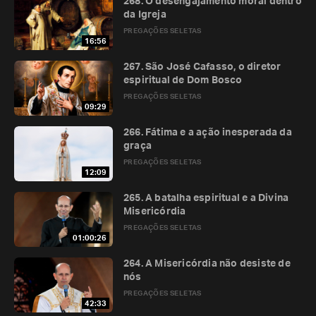
268. O desengajamento moral dentro
da Igreja
PREGAÇÕES SELETAS
16:56
267. São José Cafasso, o diretor
espiritual de Dom Bosco
PREGAÇÕES SELETAS
09:29
266. Fátima e a ação inesperada da
graça
PREGAÇÕES SELETAS
12:09
265. A batalha espiritual e a Divina
Misericórdia
PREGAÇÕES SELETAS
01:00:26
264. A Misericórdia não desiste de
nós
PREGAÇÕES SELETAS
42:33