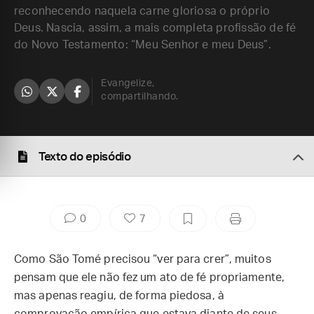
reconhecendo naquela carne gloriosa o próprio
Deus. Nascia, assim, a mais completa profissão de fé
do Novo Testamento: “Meu Senhor e meu Deus”.
Evangelize,
compartilhando.
Texto do episódio
0
7
Como São Tomé precisou “ver para crer”, muitos
pensam que ele não fez um ato de fé propriamente,
mas apenas reagiu, de forma piedosa, à