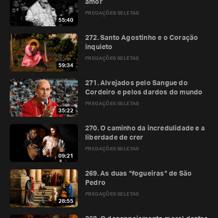
amor
PREGAÇÕES SELETAS
55:40
272. Santo Agostinho e o Coração
inquieto
PREGAÇÕES SELETAS
59:34
271. Alvejados pelo Sangue do
Cordeiro e pelos dardos do mundo
PREGAÇÕES SELETAS
35:22
270. O caminho da incredulidade e a
liberdade de crer
PREGAÇÕES SELETAS
09:21
269. As duas “fogueiras” de São
Pedro
PREGAÇÕES SELETAS
28:55