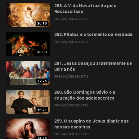
263. A Vida Nova trazida pelo
Ressuscitado
PREGAÇÕES SELETAS
20:16
262. Pilatos e o tormento da Verdade
PREGAÇÕES SELETAS
26:03
261. Jesus desejou ardentemente se
unir a nós
PREGAÇÕES SELETAS
22:25
260. São Domingos Sávio e a
educação dos adolescentes
PREGAÇÕES SELETAS
16:21
259. O suspiro de Jesus diante das
nossas escolhas
PREGAÇÕES SELETAS
16:45