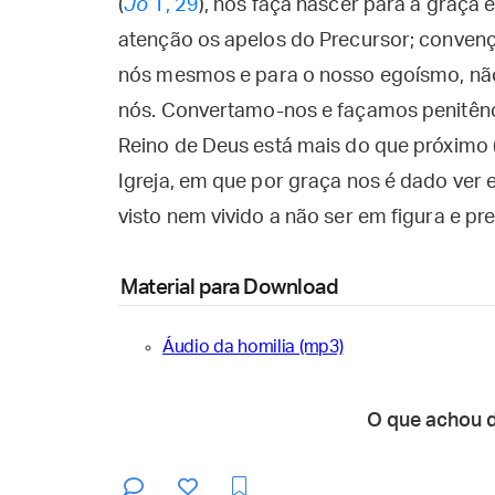
(
Jo
1, 29
), nos faça nascer para a graça
atenção os apelos do Precursor; conven
nós mesmos e para o nosso egoísmo, não
nós. Convertamo-nos e façamos penitênc
Reino de Deus está mais do que próximo 
Igreja, em que por graça nos é dado ver 
visto nem vivido a não ser em figura e pr
Material para Download
Áudio da homilia (mp3)
O que achou 