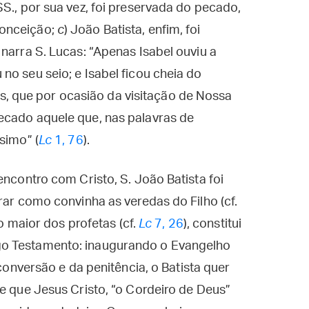
SS., por sua vez, foi preservada do pecado,
Conceição;
c
) João Batista, enfim, foi
narra S. Lucas: “Apenas Isabel ouviu a
no seu seio; e Isabel ficou cheia do
pois, que por ocasião da visitação de Nossa
ecado aquele que, nas palavras de
simo” (
Lc
1, 76
).
encontro com Cristo, S. João Batista foi
rar como convinha as veredas do Filho (cf.
 o maior dos profetas (cf.
Lc
7, 26
), constitui
go Testamento: inaugurando o Evangelho
conversão e da penitência, o Batista quer
de que Jesus Cristo, “o Cordeiro de Deus”