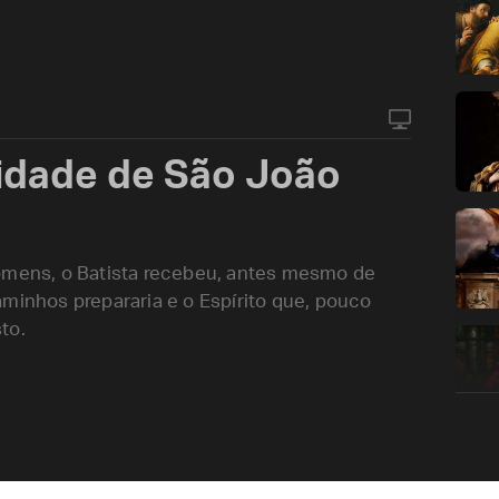
vidade de São João
ens, o Batista recebeu, antes mesmo de
aminhos prepararia e o Espírito que, pouco
to.