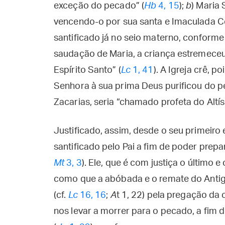
exceção do pecado” (
Hb
4, 15
);
b
) Maria 
vencendo-o por sua santa e Imaculada 
santificado já no seio materno, conforme 
saudação de Maria, a criança estremeceu 
Espírito Santo” (
Lc
1, 41
). A Igreja crê, 
Senhora à sua prima Deus purificou do p
Zacarias, seria “chamado profeta do Altís
Justificado, assim, desde o seu primeiro 
santificado pelo Pai a fim de poder prepa
Mt
3, 3
). Ele, que é com justiça o último e
como que a abóbada e o remate do Anti
(cf.
Lc
16, 16
;
A
t 1, 22) pela pregação da 
nos levar a morrer para o pecado, a fim 