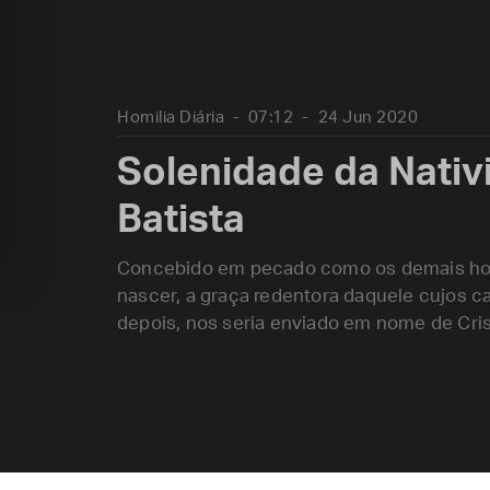
Homilia Diária
07:12
24 Jun 2020
Solenidade da Nati
Batista
Concebido em pecado como os demais hom
nascer, a graça redentora daquele cujos c
depois, nos seria enviado em nome de Cris