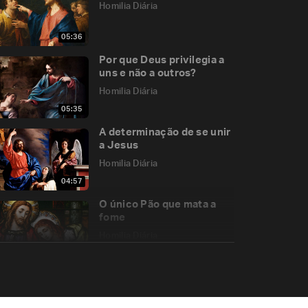
Homilia Diária
05:36
Por que Deus privilegia a
uns e não a outros?
Homilia Diária
05:35
A determinação de se unir
a Jesus
Homilia Diária
04:57
O único Pão que mata a
fome
Homilia Diária
06:13
Memória de Santa Teresa
Benedita da Cruz