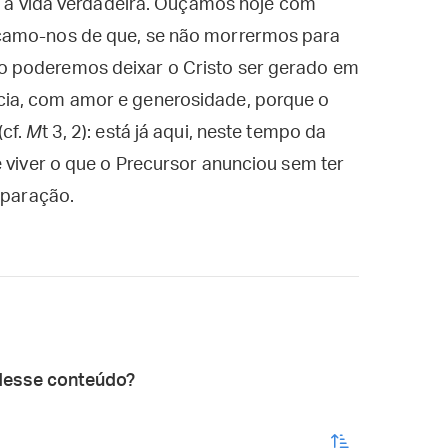
 e a vida verdadeira. Ouçamos hoje com
çamo-nos de que, se não morrermos para
 poderemos deixar o Cristo ser gerado em
ia, com amor e generosidade, porque o
(cf.
M
t 3, 2): está já aqui, neste tempo da
e viver o que o Precursor anunciou sem ter
eparação.
desse conteúdo?
enviar