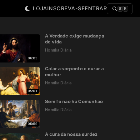
LOJA
INSCREVA-SE
ENTRAR
⌘
K
A Verdade exige mudança
de vida
Homilia Diária
06:03
Calar a serpente e curar a
mulher
Homilia Diária
05:01
Sem fé não há Comunhão
Homilia Diária
05:59
A cura da nossa surdez