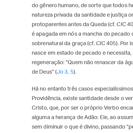
do gênero humano, de sorte que todos h
natureza privada da santidade e justiça 
protoparentes antes da Queda (cf.
CIC
40
é apagada em nós a mancha do pecado orig
sobrenatural da graça (cf.
CIC
405). Por 
nasce em estado de pecado e necessita, pa
regeneração: “Quem não renascer da água
de Deus” (
Jo
3, 5
).
Há no entanto três casos especialíssimos
Providência, existe santidade desde o ve
Cristo, que, por ser o próprio Verbo enc
alguma a herança de Adão: Ele, ao assum
sem diminuir o que é divino, passando 