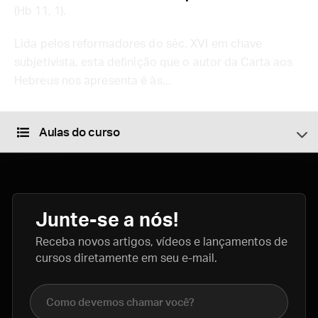
(Hb 11, 1).
Lida pelos reformadores do séc. XVI em chave
subjetivista, esta definição que o autor da Carta aos
Hebreus nos apresenta é às...
Aulas do curso
Junte-se a nós!
Receba novos artigos, vídeos e lançamentos de
cursos diretamente em seu e-mail.
Nome completo