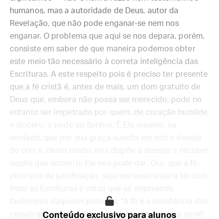
humanos, mas a autoridade de Deus, autor da
Revelação, que não pode enganar-se nem nos
enganar. O problema que aqui se nos depara, porém,
consiste em saber de que maneira podemos obter
este meio tão necessário à correta inteligência das
Escrituras. A este respeito pois é preciso ter presente
que a fé cristã é, antes de mais, um dom gratuito de
Deus que, embora não possa ser merecido, pode no
entanto ser impetrado por quem, de coração humilde
e sincero, o pede ao Senhor. É Ele mesmo, na
verdade, que por sua graça suscita em nós o desejo
de crer e, deste modo, nos dispõe a desejar e receber
aquilo que somente Ele nos pode dar. Ora, que a fé,
princípio da justificação, seja necessária para ler com
fruto as Escrituras é coisa que se depreende
facilmente daquelas palavras: "A fé é a substância das
coisas que se esperam, argumento do que não se vê"
Conteúdo exclusivo para alunos