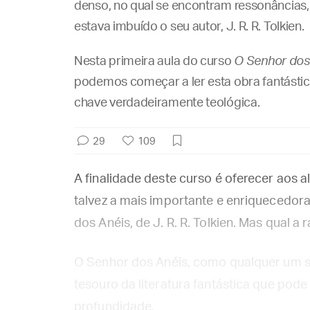
denso, no qual se encontram ressonâncias, 
estava imbuído o seu autor, J. R. R. Tolkien.
Nesta primeira aula do curso
O Senhor dos
podemos começar a ler esta obra fantástica
chave verdadeiramente teológica.
29
109
A finalidade deste curso é oferecer aos 
talvez a mais importante e enriquecedora
dos Anéis, de J. R. R. Tolkien. Mas qual a r
O Senhor dos Anéis, como qualquer um se
tesouro da literatura fantástica que pode 
profundidade.