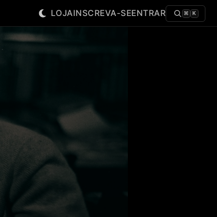
LOJA
INSCREVA-SE
ENTRAR
⌘
K