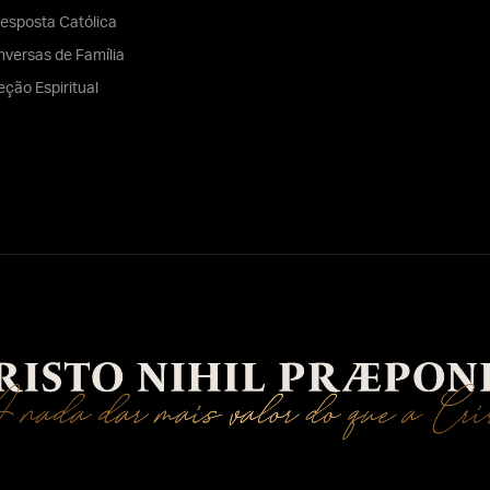
esposta Católica
versas de Família
eção Espiritual