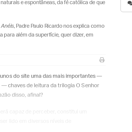
naturais e espontâneas, da fé católica de que
 Anéis
, Padre Paulo Ricardo nos explica como
 para além da superfície, quer dizer, em
alunos do site uma das mais importantes —
 — chaves de leitura da trilogia O Senhor
azão disso, afinal?
rá capaz de perceber, constitui um
ser lido em diversos níveis de