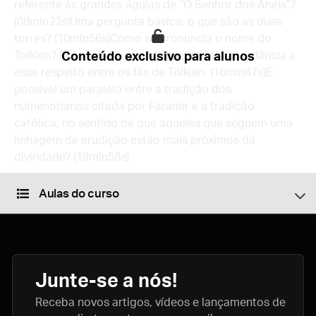
referente às grandes águias de “O Senhor dos Anéis”?
(08min22s)Uma pergunta básica: o que são as duas
torres? (10min56s)Como se pronuncia o nome do
Tolkien? Porque vejo que há uma certa discordância a
Conteúdo exclusivo para alunos
esse respeito entre os fãs de Tolkien. (16min47s)É
possível um paralelo entre a tradição dos
númenorianos citada por Faramir e a tradição
católica, no sentido de que aqueles que seguem uma
linhagem de erudição estão mais próximos da
divindade? (19min58s)
Aulas do curso
Junte-se a nós!
Receba novos artigos, vídeos e lançamentos de