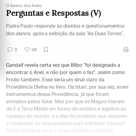
O Senhor dos Anéis
Perguntas e Respostas (V)
Padre Paulo responde às dúvidas e questionamentos
dos alunos, após a exibição da aula “As Duas Torres”.
3
34
Gandalf revela certa vez que Bilbo “foi designado a
encontrar o Anel, e não por quem o fez”, assim como
Frodo também. Esse seria um sinal claro da
Providência Divina no livro. Os Istari, por sua vez, eram
instrumentos dessa Providência, já que foram
enviados pelos Valar. Mas por que os Magos tiveram
de ir à Terra Média em forma de anciãos e sujeitos ao
cansaço do mundo, e a eles foi proibido que usassem
a totalidade de seus poderes para enfrentar Sauron?
(00min30s)Qual seria a chave de leitura católica